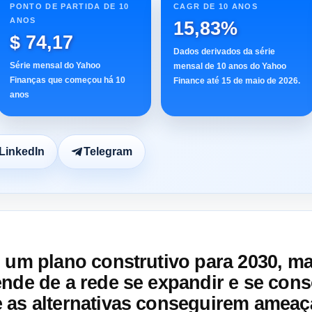
PONTO DE PARTIDA DE 10
CAGR DE 10 ANOS
ANOS
15,83%
$ 74,17
Dados derivados da série
Série mensal do Yahoo
mensal de 10 anos do Yahoo
Finanças que começou há 10
Finance até 15 de maio de 2026.
anos
LinkedIn
Telegram
 um plano construtivo para 2030, m
nde de a rede se expandir e se cons
 as alternativas conseguirem ameaçá