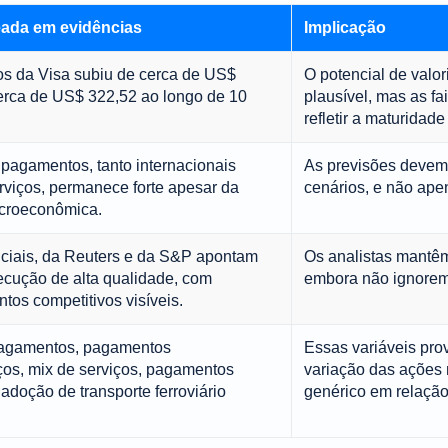
eada em evidências
Implicação
ros da Visa subiu de cerca de US$
O potencial de valor
erca de US$ 322,52 ao longo de 10
plausível, mas as fa
refletir a maturidade
pagamentos, tanto internacionais
As previsões deve
rviços, permanece forte apesar da
cenários, e não ape
acroeconômica.
ficiais, da Reuters e da S&P apontam
Os analistas mantêm
cução de alta qualidade, com
embora não ignorem 
tos competitivos visíveis.
agamentos, pagamentos
Essas variáveis ​​pr
iços, mix de serviços, pagamentos
variação das ações 
adoção de transporte ferroviário
genérico em relação 