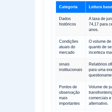
Categoria
Leitura bas
Dados
A taxa de ju
históricos
74,17 para c
anos.
Condições
O volume de 
atuais do
quanto de se
mercado
incerteza m
sinais
Relatórios o
institucionais
para uma exe
questionamen
Pontos de
Volume de p
observação
transfronteir
mais
comerciais e 
importantes
alternativo.