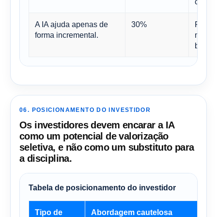
comerc
A IA ajuda apenas de
30%
Resul
forma incremental.
mesmo
benefi
06. POSICIONAMENTO DO INVESTIDOR
Os investidores devem encarar a IA
como um potencial de valorização
seletiva, e não como um substituto para
a disciplina.
Tabela de posicionamento do investidor
Tipo de
Abordagem cautelosa