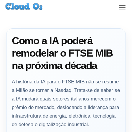
T
o
g
g
l
Como a IA poderá
e
n
remodelar o FTSE MIB
a
v
na próxima década
i
g
a
A história da IA ​​para o FTSE MIB não se resume
t
a Milão se tornar a Nasdaq. Trata-se de saber se
i
a IA mudará quais setores italianos merecem o
o
n
prêmio do mercado, deslocando a liderança para
infraestrutura de energia, eletrônica, tecnologia
de defesa e digitalização industrial.