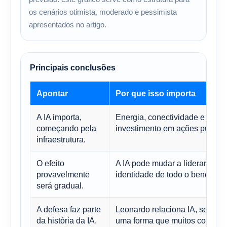
os cenários otimista, moderado e pessimista
apresentados no artigo.
Principais conclusões
Apontar
Por que isso importa
A IA importa,
Energia, conectividade e eletr
começando pela
investimento em ações públicas
infraestrutura.
O efeito
A IA pode mudar a liderança do
provavelmente
identidade de todo o benchmar
será gradual.
A defesa faz parte
Leonardo relaciona IA, softwa
da história da IA.
uma forma que muitos comentár