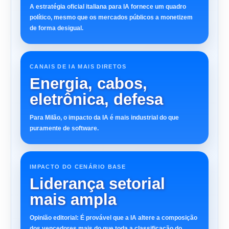
A estratégia oficial italiana para IA fornece um quadro
político, mesmo que os mercados públicos a monetizem
de forma desigual.
CANAIS DE IA MAIS DIRETOS
Energia, cabos,
eletrônica, defesa
Para Milão, o impacto da IA ​​é mais industrial do que
puramente de software.
IMPACTO DO CENÁRIO BASE
Liderança setorial
mais ampla
Opinião editorial: É provável que a IA altere a composição
dos vencedores mais do que toda a classificação do