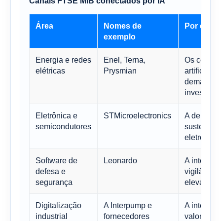
Canais FTSE MIB conectados por IA
Área
Nomes de
Por que i
exemplo
Energia e redes
Enel, Terna,
Os centros
elétricas
Prysmian
artificial 
demanda po
investime
Eletrônica e
STMicroelectronics
A demanda
semicondutores
sustentar 
eletrônica 
Software de
Leonardo
A inteligê
defesa e
vigilânci
segurança
elevar o c
Digitalização
A Interpump e
A inteligê
industrial
fornecedores
valor dos 