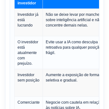
investidor
Investidor já
Não se deixe levar por manchetes
está
sobre inteligência artificial e não se
lucrando
concentre demais nelas.
O investidor
Evite usar a IA como desculpa
está
retroativa para qualquer posição
atualmente
frágil.
com
prejuízo.
Investidor
Aumente a exposição de forma
sem posição
seletiva e gradual.
Comerciante
Negocie com cautela em relação
às notícias sobre IA.