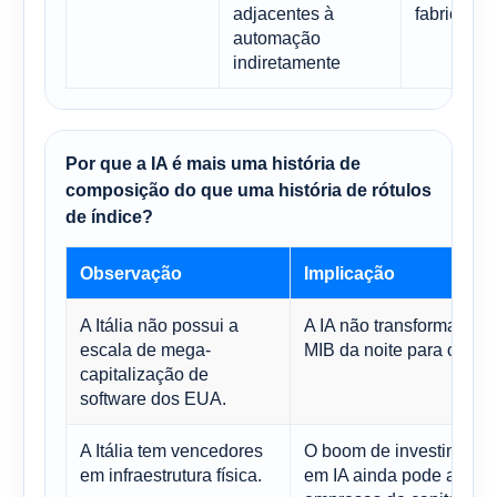
adjacentes à
fabricação
automação
indiretamente
Por que a IA é mais uma história de
composição do que uma história de rótulos
de índice?
Observação
Implicação
A Itália não possui a
A IA não transformará o
escala de mega-
MIB da noite para o dia
capitalização de
software dos EUA.
A Itália tem vencedores
O boom de investimento
em infraestrutura física.
em IA ainda pode atingir