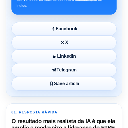
índice.
Facebook
X
LinkedIn
Telegram
Save article
01. RESPOSTA RÁPIDA
O resultado mais realista da IA ​​é que ela
amplie e modernize a liderança do FTSE