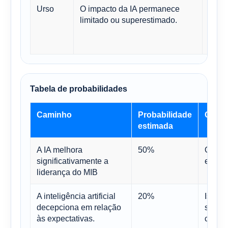
Urso
O impacto da IA ​​permanece
Efeit
limitado ou superestimado.
limit
surto
perió
Tabela de probabilidades
Caminho
Probabilidade
Comen
estimada
A IA melhora
50%
Os can
significativamente a
em luc
liderança do MIB
A inteligência artificial
20%
Isso p
decepciona em relação
sobre 
às expectativas.
capita