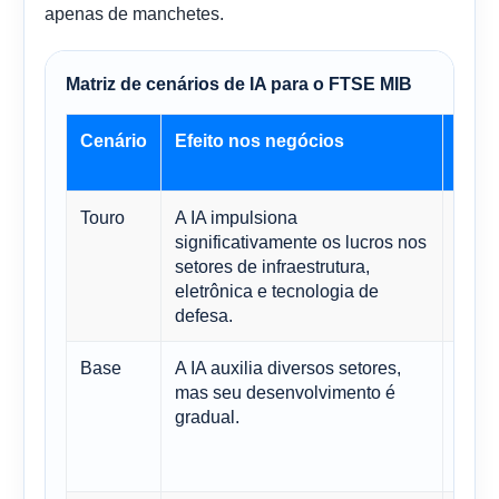
apenas de manchetes.
Matriz de cenários de IA para o FTSE MIB
Cenário
Efeito nos negócios
Impl
índi
Touro
A IA impulsiona
Lide
significativamente os lucros nos
abra
setores de infraestrutura,
prêm
eletrônica e tecnologia de
quali
defesa.
Base
A IA auxilia diversos setores,
Muda
mas seu desenvolvimento é
signi
gradual.
comp
bene
do ín