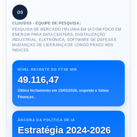
O3
CLOUDO3 - EQUIPE DE PESQUISA:
PESQUISA DE MERCADO ITALIANA EM IA COM FOCO EM
ENERGIA PARA DATA CENTERS, DIGITALIZAÇÃO
INDUSTRIAL, ELETRÔNICA, SOFTWARE DE DEFESA E
MUDANÇAS DE LIDERANÇA DE LONGO PRAZO NOS
ÍNDICES.
NÍVEL RECENTE DO FTSE MIB
49.116,47
Último fechamento em 15/05/2026, segundo o Yahoo
Finanças.
ÂNCORA DA POLÍTICA DE IA
Estratégia 2024-2026