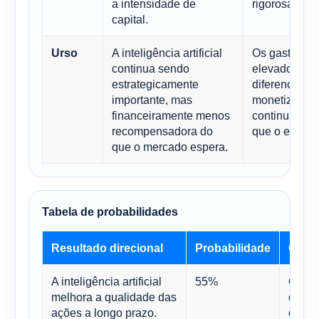
a intensidade de
rigorosament
capital.
A inteligência artificial
Os gastos p
Urso
continua sendo
elevados, en
estrategicamente
diferenciaçã
importante, mas
monetização 
financeiramente menos
continua sen
recompensadora do
que o espera
que o mercado espera.
Tabela de probabilidades
Resultado direcional
Probabilidade
Come
A inteligência artificial
55%
O mai
melhora a qualidade das
conve
ações a longo prazo.
estru