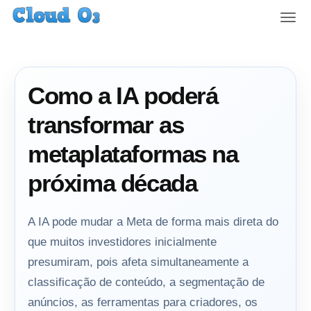
T
o
g
g
l
Como a IA poderá
e
n
transformar as
a
v
metaplataformas na
i
g
próxima década
a
t
i
A IA pode mudar a Meta de forma mais direta do
o
que muitos investidores inicialmente
n
presumiram, pois afeta simultaneamente a
classificação de conteúdo, a segmentação de
anúncios, as ferramentas para criadores, os