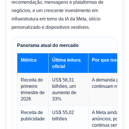
recomendação, mensagens e plataformas de
negócios, e um crescente investimento em
infraestrutura em torno da IA ​​da Meta, silício
personalizado e dispositivos vestíveis.
Panorama atual do mercado
Métrica
Última leitura
Por que isso imp
oficial
Receita do
US$ 56,31
A demanda por an
primeiro
bilhões, um
continuam muito fo
trimestre de
aumento de
2026
33%
Receita de
US$ 55,02
A Meta ainda é fi
publicidade
bilhões
anúncios, portant
continua sendo o p