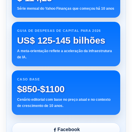
Série mensal do Yahoo Finanças que começou há 10 anos
GUIA DE DESPESAS DE CAPITAL PARA 2026
US$ 125-145 bilhões
A meta-orientação reflete a aceleração da infraestrutura
de IA.
CASO BASE
$850-$1100
Cenário editorial com base no preço atual e no contexto
de crescimento de 10 anos.
Facebook