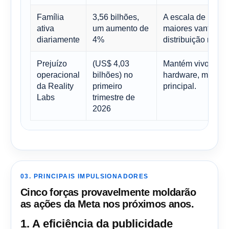
Família
3,56 bilhões,
A escala de usuár
ativa
um aumento de
maiores vantagen
diariamente
4%
distribuição nos m
Prejuízo
(US$ 4,03
Mantém vivo o deb
operacional
bilhões) no
hardware, mesmo
da Reality
primeiro
principal.
Labs
trimestre de
2026
03. PRINCIPAIS IMPULSIONADORES
Cinco forças provavelmente moldarão
as ações da Meta nos próximos anos.
1. A eficiência da publicidade