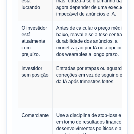
está
mas reduza-a se o tamanho da posi
lucrando
agora depender de uma execução
impecável de anúncios e IA.
O investidor
Antes de calcular o preço médio par
está
baixo, reavalie se a tese central é a
atualmente
durabilidade dos anúncios, a
com
monetização por IA ou a opcionalid
prejuízo.
dos wearables a longo prazo.
Investidor
Entradas por etapas ou aguardar
sem posição
correções em vez de seguir o entus
da IA ​​após trimestres fortes.
Comerciante
Use a disciplina de stop-loss e nego
em torno de resultados financeiros,
desenvolvimentos políticos e anúnci