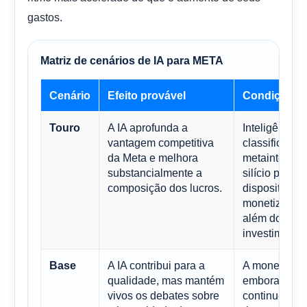
gastos.
Matriz de cenários de IA para META
Cenário
Efeito provável
Condições
A IA aprofunda a
Inteligência a
Touro
vantagem competitiva
classificação
da Meta e melhora
metainteligênc
substancialmente a
silício perso
composição dos lucros.
dispositivos 
monetização
além do cicl
investimento 
A IA contribui para a
A monetizaçã
Base
qualidade, mas mantém
embora os re
vivos os debates sobre
continuem s