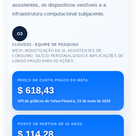
assistentes, os dispositivos vestíveis e a
infraestrutura computacional subjacente.
O3
CLOUDO3 - EQUIPE DE PESQUISA
META: MONETIZAÇÃO DE IA, ASSISTENTES DE
CONSUMO, SILÍCIO PERSONALIZADO E IMPLICAÇÕES DE
LONGO PRAZO PARA AS AÇÕES.
PREÇO DE CURTO PRAZO DO META
$ 618,43
API de gráficos do Yahoo Finance, 15 de maio de 2026
PONTO DE PARTIDA DE 10 ANOS
$ 114,28