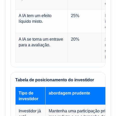
econo
A IA tem um efeito
25%
Possí
líquido misto.
intens
compe
A IA se torna um entrave
20%
Seria
para a avaliação.
robus
gastos
presu
Tabela de posicionamento do investidor
Tipo de
abordagem prudente
investidor
Investidor já
Mantenha uma participação principal