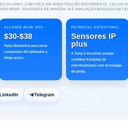
ÕES DA SONY, COM FOCO EM MONETIZAÇÃO RECORRENTE, CICLOS 
LATAFORMA, SENSORES DE IMAGEM, IA E AVALIAÇÃO BASEADA EM CE
ALCANCE BASE 2035
POTENCIAL ESTRUTURAL
$30-$38
Sensores IP
plus
Faixa ilustrativa para juros
compostos disciplinados a
A Sony é incomum porque
longo prazo.
combina franquias de
entretenimento com tecnologia
de ponta.
LinkedIn
Telegram