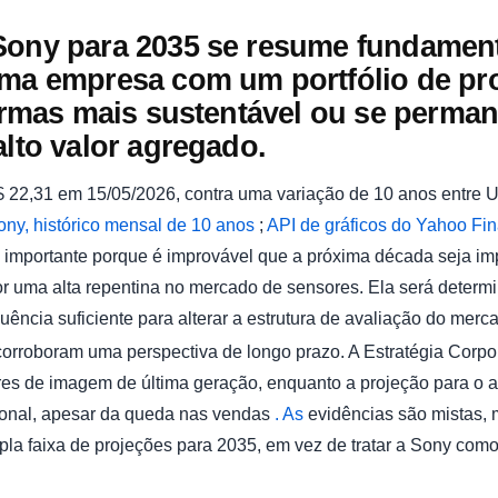
Sony para 2035 se resume fundament
uma empresa com um portfólio de pr
aformas mais sustentável ou se perm
alto valor agregado.
22,31 em 15/05/2026, contra uma variação de 10 anos entre 
ny, histórico mensal de 10 anos
;
API de gráficos do Yahoo Fi
é importante porque é improvável que a próxima década seja im
r uma alta repentina no mercado de sensores. Ela será deter
ência suficiente para alterar a estrutura de avaliação do merc
orroboram uma perspectiva de longo prazo. A Estratégia Corpor
res de imagem de última geração, enquanto a projeção para o a
ional, apesar da queda nas vendas
.
As
evidências são mistas, 
la faixa de projeções para 2035, em vez de tratar a Sony com