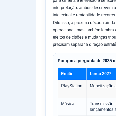
para cinema e televisão e sensor
interpretação: ambos descrevem u
intelectual e rentabilidade recorren
Dito isso, a próxima década ainda 
operacional, mas também lembra ao
efeitos de cisões e mudanças tribu
precisam separar a direção estraté
Por que a pergunta de 2035 é
Emitir
Lente 2027
PlayStation
Monetização d
Música
Transmissão e
lançamentos a