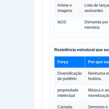
Anime e
Lista de lanç
imagens
assinantes
I&SS
Demanda por 
memória
Resistência estrutural que s
Força
Por que is
Diversificação
Nenhuma emp
de portfólio
história.
propriedade
Música e an
intelectual
monetizaçã
Camada
Sensores e 