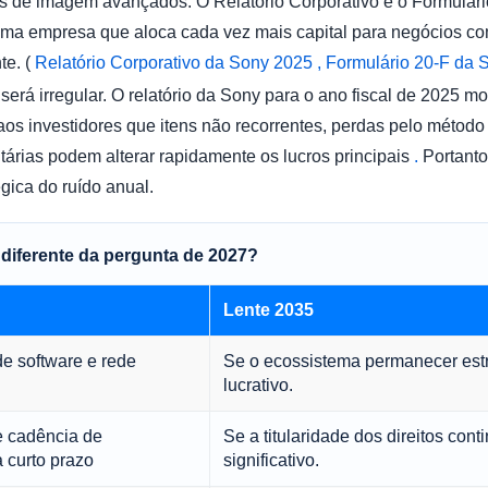
es de imagem avançados. O Relatório Corporativo e o Formulár
ma empresa que aloca cada vez mais capital para negócios co
te. (
Relatório Corporativo da Sony 2025 , Formulário
20-F da 
será irregular. O relatório da Sony para o ano fiscal de 2025 
s investidores que itens não recorrentes, perdas pelo método 
tárias podem alterar rapidamente os lucros principais
.
Portanto
gica do ruído anual.
 diferente da pergunta de 2027?
Lente 2035
e software e rede
Se o ecossistema permanecer estr
lucrativo.
 cadência de
Se a titularidade dos direitos cont
 curto prazo
significativo.