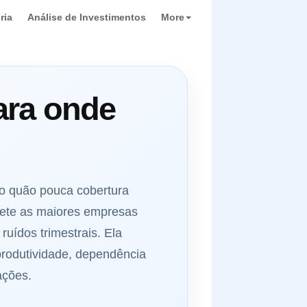
ria
Análise de Investimentos
More
ara onde
o quão pouca cobertura
flete as maiores empresas
uídos trimestrais. Ela
 produtividade, dependência
ações.