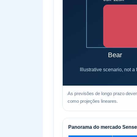
As previsões de longo prazo devem
como projeções lineares.
Panorama do mercado Sensex 