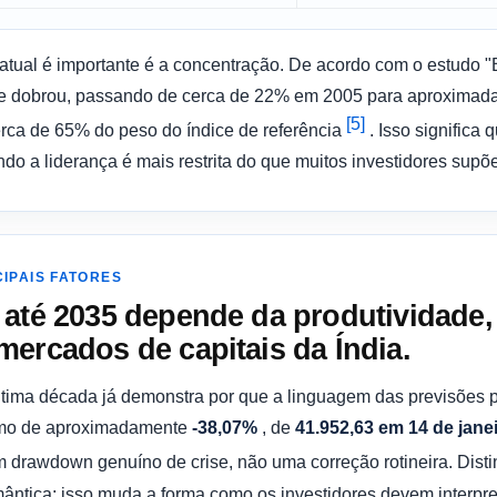
a atual é importante é a concentração. De acordo com o estudo 
ase dobrou, passando de cerca de 22% em 2005 para aproxima
[5]
ca de 65% do peso do índice de referência
. Isso significa 
o a liderança é mais restrita do que muitos investidores supõ
CIPAIS FATORES
 até 2035 depende da produtividade,
ercados de capitais da Índia.
ma década já demonstra por que a linguagem das previsões pre
imo de aproximadamente
-38,07%
, de
41.952,63 em 14 de jane
m drawdown genuíno de crise, não uma correção rotineira. Dist
ntica; isso muda a forma como os investidores devem interpret