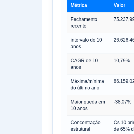
Métrica
Valor
Fechamento
75.237,9
recente
intervalo de 10
26.626,46
anos
CAGR de 10
10,79%
anos
Máxima/mínima
86.159,02
do último ano
Maior queda em
-38,07%
10 anos
Concentração
Os 10 pri
estrutural
de 65% d