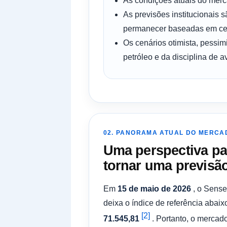
As condições atuais do merc
As previsões institucionais 
permanecer baseadas em ce
Os cenários otimista, pessim
petróleo e da disciplina de a
02. PANORAMA ATUAL DO MERCA
Uma perspectiva pa
tornar uma previsão
Em
15 de maio de 2026
, o Sense
deixa o índice de referência aba
[2]
71.545,81
. Portanto, o mercad