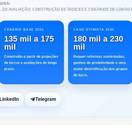
UISA:
 DE AVALIAÇÃO, CONSTRUÇÃO DE ÍNDICES E CENÁRIOS DE LONGO 
CENÁRIO BASE 2035
CASO OTIMISTA 2035
135 mil a 175
180 mil a 230
mil
mil
Construído a partir de projeções
Requer reformas sustentadas,
de lucros e avaliações de longo
ganhos de produtividade e uma
prazo.
maior diversificação dos grupos
de lucro.
LinkedIn
Telegram