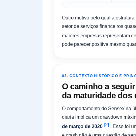
Outro motivo pelo qual a estrutur
setor de serviços financeiros qu
maiores empresas representam cer
pode parecer positiva mesmo quand
03. CONTEXTO HISTÓRICO E PRIN
O caminho a seguir
da maturidade dos m
O comportamento do Sensex na últi
diária implica um drawdown máx
[2]
de março de 2020
. Esse foi u
e crash não é uma questão de semâ