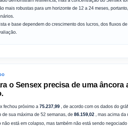
ado demonstram resiliência, mas a concentração do Sensex tor
são mais robustas para um horizonte de 12 a 24 meses, portant
nários.
ista e base dependem do crescimento dos lucros, dos fluxos de
valiação.
DO
ra o Sensex precisa de uma âncora a
.
x fechou próximo a
75.237,99
, de acordo com os dados do grá
ixo de sua máxima de 52 semanas, de
86.159,02
, mas acima da 
o não está em colapso, mas também não está sendo negociado no