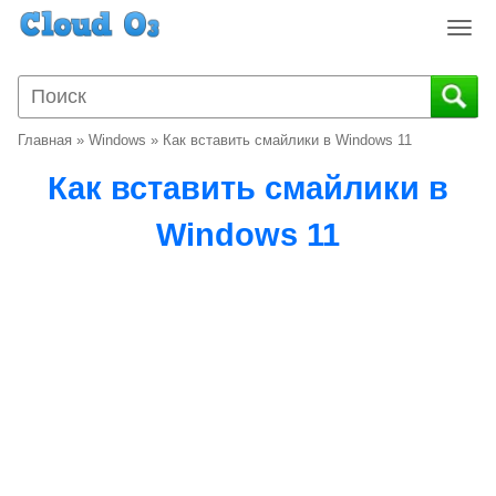
T
o
g
g
l
Главная
»
Windows
»
Как вставить смайлики в Windows 11
e
n
Как вставить смайлики в
a
v
Windows 11
i
g
a
t
i
o
n