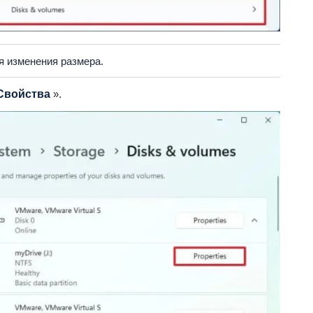
я изменения размера.
Свойства
».