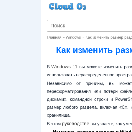
Главная
»
Windows
»
Как изменить размер раз
Как изменить раз
В
Windows 11
вы можете изменить разм
использовать нераспределенное простран
Независимо от причины, вы може
переформатирования или потери файл
дисками», командной строки и PowerSh
размер любого раздела, включая «C», 
хранилища.
В этом
руководстве
вы узнаете, как уме