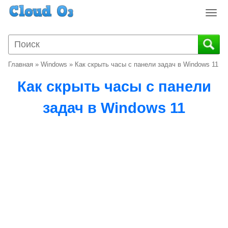
T
o
g
g
l
Главная
»
Windows
»
Как скрыть часы с панели задач в Windows 11
e
n
Как скрыть часы с панели
a
v
задач в Windows 11
i
g
a
t
i
o
n