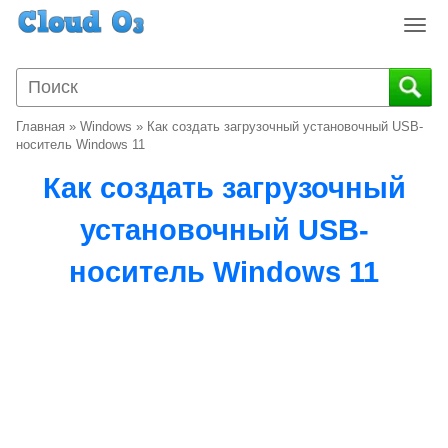
T
o
g
g
l
Главная
»
Windows
»
Как создать загрузочный установочный USB-
e
носитель Windows 11
n
Как создать загрузочный
a
v
установочный USB-
i
g
носитель Windows 11
a
t
i
o
n