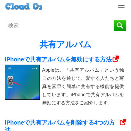
T
o
g
g
l
e
共有アルバム
n
a
iPhoneで共有アルバムを無効にする方法
v
i
Appleは、「共有アルバム」という独
g
自の方法を通じて、愛する人たちと写
a
t
真を素早く簡単に共有する機能を提供
i
しています。iPhoneで共有アルバムを
o
無効にする方法をご紹介します。
n
iPhoneで共有アルバムを削除する4つの方
法