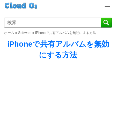
T
o
g
g
l
ホーム
»
Software
»
iPhoneで共有アルバムを無効にする方法
e
n
iPhoneで共有アルバムを無効
a
v
にする方法
i
g
a
t
i
o
n