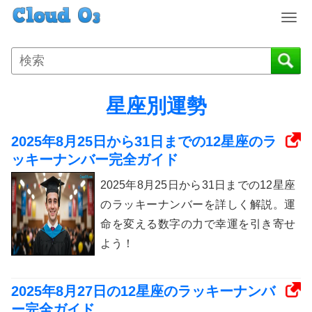
T
o
g
g
l
e
星座別運勢
n
a
2025年8月25日から31日までの12星座のラ
v
i
ッキーナンバー完全ガイド
g
2025年8月25日から31日までの12星座
a
t
のラッキーナンバーを詳しく解説。運
i
命を変える数字の力で幸運を引き寄せ
o
よう！
n
2025年8月27日の12星座のラッキーナンバ
ー完全ガイド