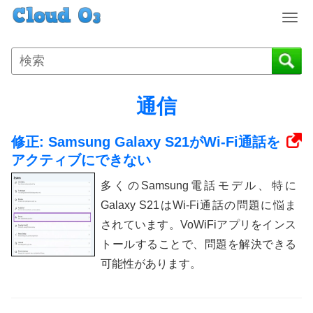
T
o
g
g
l
e
通信
n
a
修正: Samsung Galaxy S21がWi-Fi通話を
v
i
アクティブにできない
g
多くのSamsung電話モデル、特に
a
t
Galaxy S21はWi-Fi通話の問題に悩ま
i
されています。VoWiFiアプリをインス
o
トールすることで、問題を解決できる
n
可能性があります。