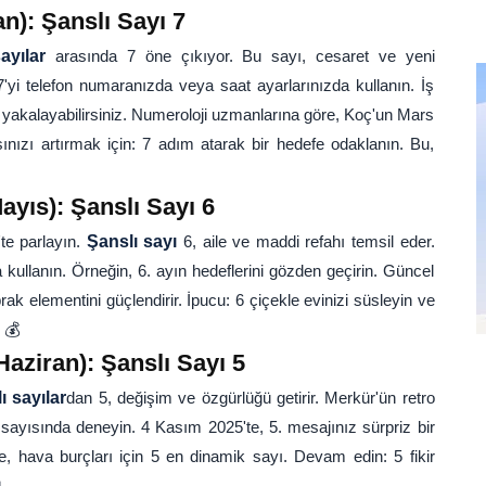
n): Şanslı Sayı 7
ayılar
arasında 7 öne çıkıyor. Bu sayı, cesaret ve yeni
7'yi telefon numaranızda veya saat ayarlarınızda kullanın. İş
 yakalayabilirsiniz. Numeroloji uzmanlarına göre, Koç'un Mars
nızı artırmak için: 7 adım atarak bir hedefe odaklanın. Bu,
ayıs): Şanslı Sayı 6
'te parlayın.
Şanslı sayı
6, aile ve maddi refahı temsil eder.
 kullanın. Örneğin, 6. ayın hedeflerini gözden geçirin. Güncel
prak elementini güçlendirir. İpucu: 6 çiçekle evinizi süsleyin ve
 💰
Haziran): Şanslı Sayı 5
ı sayılar
dan 5, değişim ve özgürlüğü getirir. Merkür'ün retro
 sayısında deneyin. 4 Kasım 2025'te, 5. mesajınız sürpriz bir
öre, hava burçları için 5 en dinamik sayı. Devam edin: 5 fikir
