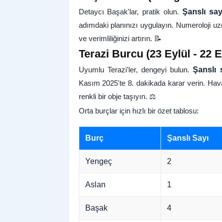
Detaycı Başak'lar, pratik olun.
Şanslı say
adımdaki planınızı uygulayın. Numeroloji uzma
ve verimliliğinizi artırın. 📝
Terazi Burcu (23 Eylül - 22 
Uyumlu Terazi'ler, dengeyi bulun.
Şanslı 
Kasım 2025'te 8. dakikada karar verin. Hava
renkli bir obje taşıyın. ⚖️
Orta burçlar için hızlı bir özet tablosu:
Burç
Şanslı Sayı
Yengeç
2
Aslan
1
Başak
4