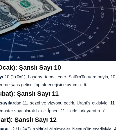
Ocak): Şanslı Sayı 10
yı
10 (1+0=1), başarıyı temsil eder. Satürn'ün yardımıyla, 10.
erde şans getirir. Toprak enerjisine uyumlu. 🐐
bat): Şanslı Sayı 11
sayılar
dan 11, sezgi ve vizyonu getirir. Uranüs etkisiyle, 11'i
aster sayı olarak bilinir. İpucu: 11. fikirle fark yaratın. ⚡
art): Şanslı Sayı 12
sayı
12 (1+2=3), spiritüelliği simgeler. Neptün'ün enerjisiyle, 4