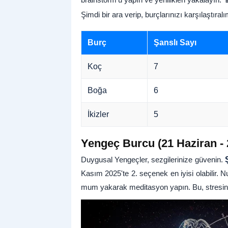
Şimdi bir ara verip, burçlarınızı karşılaştıra
Burç
Şanslı Sayı
Koç
7
Boğa
6
İkizler
5
Yengeç Burcu (21 Haziran - 
Duygusal Yengeçler, sezgilerinize güvenin.
Kasım 2025'te 2. seçenek en iyisi olabilir. N
mum yakarak meditasyon yapın. Bu, stresinizi