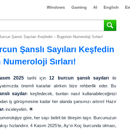
Windows
Gaming
AI
English
Em
urcun Şanslı Sayıları Keşfedin – Bugünün Numeroloji Sırları!
cun Şanslı Sayıları Keşfedin
Numeroloji Sırları!
asım 2025
tarihi için
12 burcun şanslı sayıları
ile
ayatımızda önemli kararlar alırken bize rehberlik eder. Bu
anslı sayılar
ı keşfedecek, bunları nasıl kullanabileceğinizi
dan iş görüşmesine kadar her alanda şansınızı artırın! Hazır
ar
ı inceleyelim. 🌟
erolojiye göre, her sayı belirli bir titreşim taşır. Burcunuzun
kışı hızlandırır. 4 Kasım 2025'te, Ay'ın Koç burcunda olması,