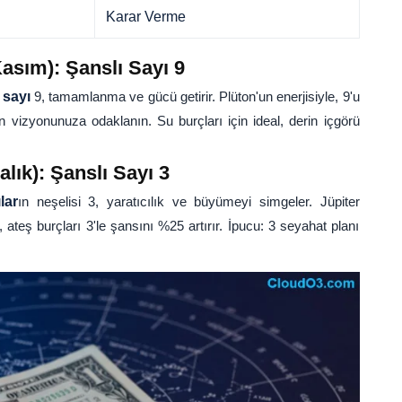
Karar Verme
asım): Şanslı Sayı 9
 sayı
9, tamamlanma ve gücü getirir. Plüton'un enerjisiyle, 9'u
ın vizyonunuza odaklanın. Su burçları için ideal, derin içgörü
lık): Şanslı Sayı 3
lar
ın neşelisi 3, yaratıcılık ve büyümeyi simgeler. Jüpiter
, ateş burçları 3'le şansını %25 artırır. İpucu: 3 seyahat planı