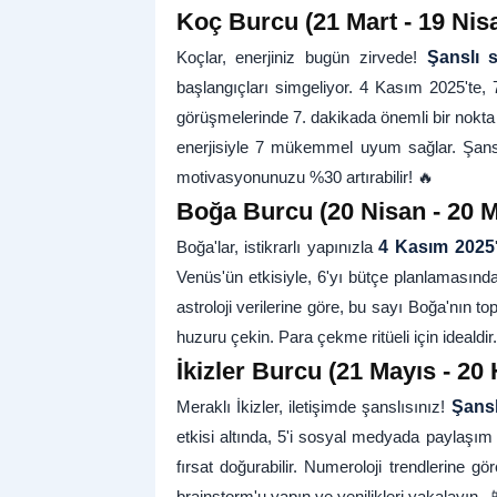
Koç Burcu (21 Mart - 19 Nisa
Koçlar, enerjiniz bugün zirvede!
Şanslı s
başlangıçları simgeliyor. 4 Kasım 2025'te, 
görüşmelerinde 7. dakikada önemli bir nokta
enerjisiyle 7 mükemmel uyum sağlar. Şansı
motivasyonunuzu %30 artırabilir! 🔥
Boğa Burcu (20 Nisan - 20 M
Boğa'lar, istikrarlı yapınızla
4 Kasım 2025
Venüs'ün etkisiyle, 6'yı bütçe planlamasında
astroloji verilerine göre, bu sayı Boğa'nın to
huzuru çekin. Para çekme ritüeli için idealdir.
İkizler Burcu (21 Mayıs - 20 
Meraklı İkizler, iletişimde şanslısınız!
Şansl
etkisi altında, 5'i sosyal medyada paylaşım
fırsat doğurabilir. Numeroloji trendlerine g
brainstorm'u yapın ve yenilikleri yakalayın. 