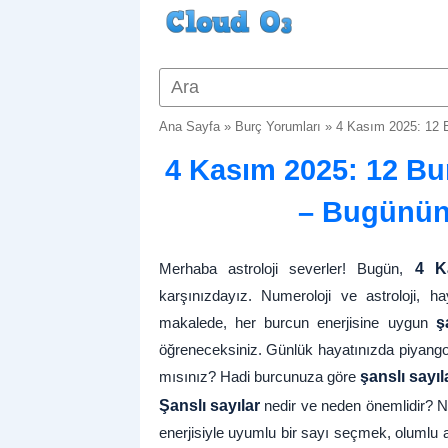
Ana Sayfa
»
Burç Yorumları
»
4 Kasım 2025: 12 B
4 Kasım 2025: 12 Bur
– Bugünün 
Merhaba astroloji severler! Bugün,
4 K
karşınızdayız. Numeroloji ve astroloji, h
makalede, her burcun enerjisine uygun
ş
öğreneceksiniz. Günlük hayatınızda piyango
mısınız? Hadi burcunuza göre
şanslı sayıl
Şanslı sayılar
nedir ve neden önemlidir? Num
enerjisiyle uyumlu bir sayı seçmek, olumlu a