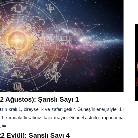
 Ağustos): Şanslı Sayı 1
ar
ın kralı 1, bireysellik ve zaferi getirir. Güneş'in enerjisiyle, 1'i
1. sıradaki fırsatınızı kaçırmayın. Güncel astroloji raporlarına
. 👑
 Eylül): Şanslı Sayı 4