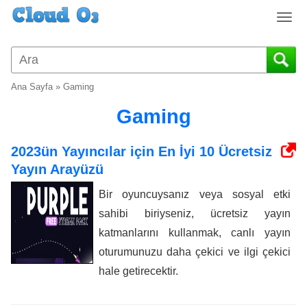
T
o
g
g
l
Ana Sayfa
»
Gaming
e
n
Gaming
a
v
2023ün Yayıncılar için En İyi 10 Ücretsiz
i
Yayın Arayüzü
g
a
Bir oyuncuysanız veya sosyal etki
t
sahibi biriyseniz, ücretsiz yayın
i
o
katmanlarını kullanmak, canlı yayın
n
oturumunuzu daha çekici ve ilgi çekici
hale getirecektir.