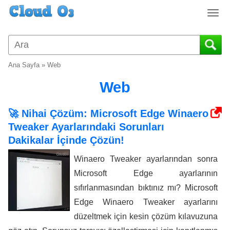
T
o
g
g
l
Ana Sayfa
»
Web
e
n
Web
a
v
🚀 Nihai Çözüm: Microsoft Edge Winaero
i
Tweaker Ayarlarındaki Sorunları
g
a
Dakikalar İçinde Çözün!
t
Winaero Tweaker ayarlarından sonra
i
o
Microsoft Edge ayarlarının
n
sıfırlanmasından bıktınız mı? Microsoft
Edge Winaero Tweaker ayarlarını
düzeltmek için kesin çözüm kılavuzuna