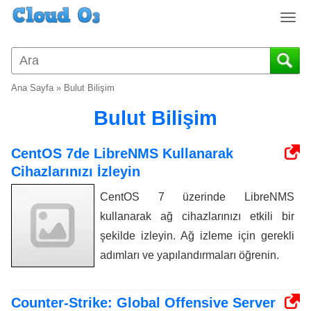
T
o
g
g
l
Ana Sayfa
»
Bulut Bilişim
e
n
Bulut Bilişim
a
v
CentOS 7de LibreNMS Kullanarak
i
Cihazlarınızı İzleyin
g
a
CentOS 7 üzerinde LibreNMS
t
kullanarak ağ cihazlarınızı etkili bir
i
o
şekilde izleyin. Ağ izleme için gerekli
n
adımları ve yapılandırmaları öğrenin.
Counter-Strike: Global Offensive Server