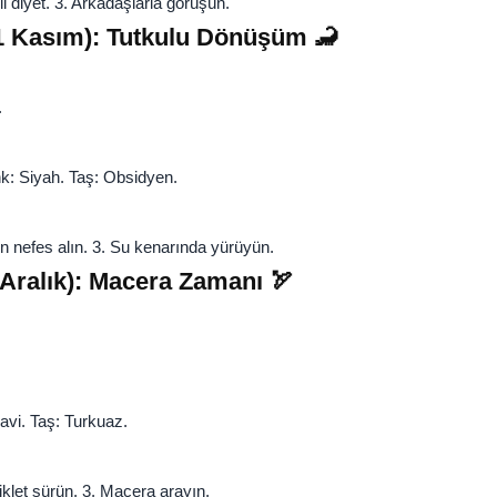
i diyet. 3. Arkadaşlarla görüşün.
21 Kasım): Tutkulu Dönüşüm 🦂
.
renk: Siyah. Taş: Obsidyen.
n nefes alın. 3. Su kenarında yürüyün.
 Aralık): Macera Zamanı 🏹
Mavi. Taş: Turkuaz.
iklet sürün. 3. Macera arayın.