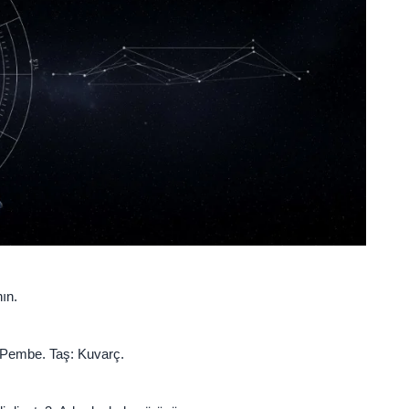
ın.
k: Pembe. Taş: Kuvarç.