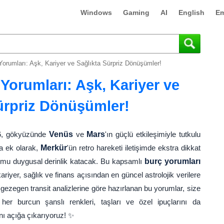
Windows
Gaming
AI
English
Em
orumları: Aşk, Kariyer ve Sağlıkta Sürpriz Dönüşümler!
Yorumları: Aşk, Kariyer ve
ürpriz Dönüşümler!
26, gökyüzünde
Venüs
ve
Mars
'ın güçlü etkileşimiyle tutkulu
na ek olarak,
Merkür
'ün retro hareketi iletişimde ekstra dikkat
umu duygusal derinlik katacak. Bu kapsamlı
burç yorumları
riyer, sağlık ve finans açısından en güncel astrolojik verilere
 gezegen transit analizlerine göre hazırlanan bu yorumlar, size
her burcun şanslı renkleri, taşları ve özel ipuçlarını da
nı açığa çıkarıyoruz! ✨