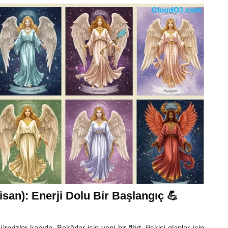
isan): Enerji Dolu Bir Başlangıç 💪
ürprizler kapıda. Bekârlar için yeni bir flört, ilişkisi olanlar için