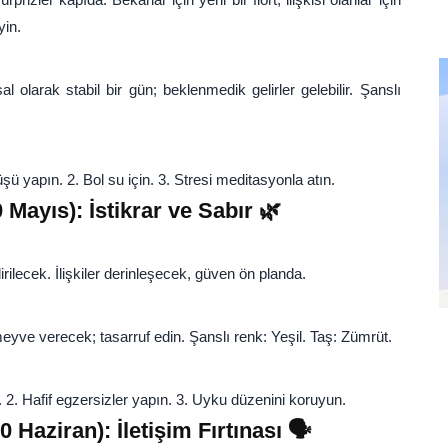
yin.
l olarak stabil bir gün; beklenmedik gelirler gelebilir. Şanslı
şü yapın. 2. Bol su için. 3. Stresi meditasyonla atın.
 Mayıs): İstikrar ve Sabır 🌿
irilecek. İlişkiler derinleşecek, güven ön planda.
eyve verecek; tasarruf edin. Şanslı renk: Yeşil. Taş: Zümrüt.
 2. Hafif egzersizler yapın. 3. Uyku düzenini koruyun.
0 Haziran): İletişim Fırtınası 🗣️