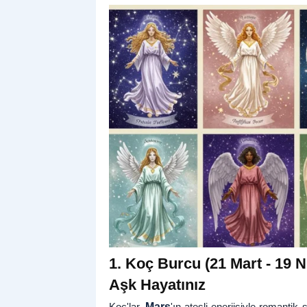
1. Koç Burcu (21 Mart - 19 N
Aşk Hayatınız
Koç'lar,
Mars
'ın ateşli enerjisiyle romantik s