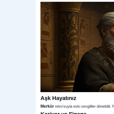
Aşk Hayatınız
Merkür
retro'suyla eski sevgililer dönebilir.