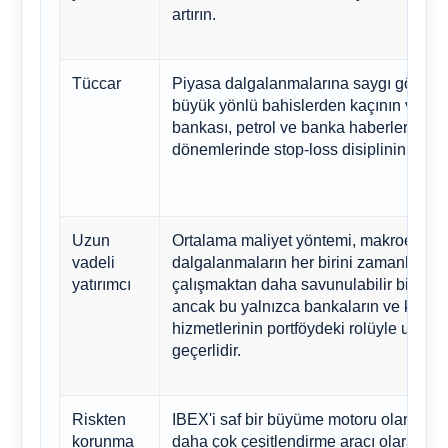
artırın.
Tüccar
Piyasa dalgalanmalarına saygı gösterin,
büyük yönlü bahislerden kaçının ve m
bankası, petrol ve banka haberleri
dönemlerinde stop-loss disiplinini uygu
Uzun
Ortalama maliyet yöntemi, makroekon
vadeli
dalgalanmaların her birini zamanlama
yatırımcı
çalışmaktan daha savunulabilir bir yön
ancak bu yalnızca bankaların ve kamu
hizmetlerinin portföydeki rolüyle uyum
geçerlidir.
Riskten
IBEX'i saf bir büyüme motoru olarak değ
korunma
daha çok çeşitlendirme aracı olarak kul