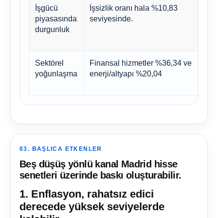
İşgücü
İşsizlik oranı hala %10,83
İ
piyasasında
seviyesinde.
A
durgunluk
k
p
Sektörel
Finansal hizmetler %36,34 ve
Y
yoğunlaşma
enerji/altyapı %20,04
ç
b
03. BAŞLICA ETKENLER
Beş düşüş yönlü kanal Madrid hisse
senetleri üzerinde baskı oluşturabilir.
1. Enflasyon, rahatsız edici
derecede yüksek seviyelerde