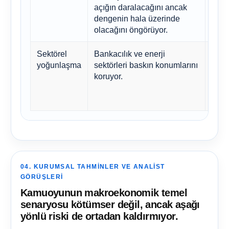
açığın daralacağını ancak
onar
dengenin hala üzerinde
olacağını öngörüyor.
Sektörel
Bankacılık ve enerji
Enfl
yoğunlaşma
sektörleri baskın konumlarını
orta
koruyor.
petro
oranl
döner
04. KURUMSAL TAHMINLER VE ANALIST
GÖRÜŞLERI
Kamuoyunun makroekonomik temel
senaryosu kötümser değil, ancak aşağı
yönlü riski de ortadan kaldırmıyor.