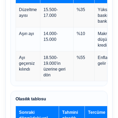
Düzeltme
15.500-
%35
Yüksek enf
ayısı
17.000
baskısı ve 
bankacılık l
Aşırı ayı
14.000-
%10
Makro düz
15.000
düşüşü art
kredi stresi
Ayı
18.500-
%55
Enflasyon 
geçersiz
19.000'in
gelir çeşitli
kılındı
üzerine geri
dön
Olasılık tablosu
Sonraki
Tahmini
Tercüme
döngüdeki yol
olasılık