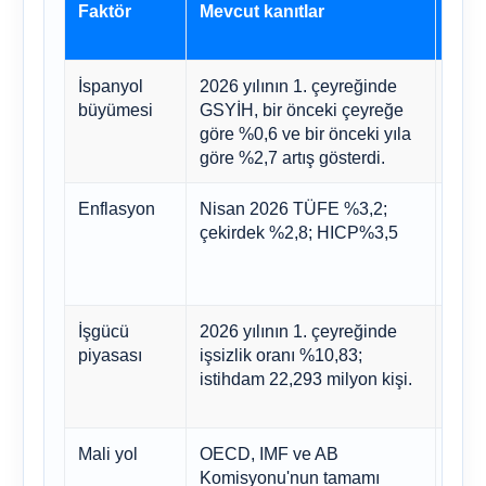
Faktör
Mevcut kanıtlar
Mev
değe
İspanyol
2026 yılının 1. çeyreğinde
Hâlâ
büyümesi
GSYİH, bir önceki çeyreğe
eğil
göre %0,6 ve bir önceki yıla
2024
göre %2,7 artış gösterdi.
hızd
Enflasyon
Nisan 2026 TÜFE %3,2;
Oran
çekirdek %2,8; HICP%3,5
açıs
önem
yapı
İşgücü
2026 yılının 1. çeyreğinde
Güçl
piyasası
işsizlik oranı %10,83;
tüke
istihdam 22,293 milyon kişi.
bank
deste
Mali yol
OECD, IMF ve AB
İyil
Komisyonu'nun tamamı
tam