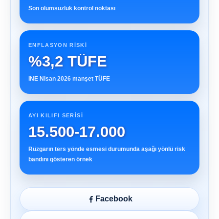
Son olumsuzluk kontrol noktası
ENFLASYON RISKI
%3,2 TÜFE
INE Nisan 2026 manşet TÜFE
AYI KILIFI SERISI
15.500-17.000
Rüzgarın ters yönde esmesi durumunda aşağı yönlü risk
bandını gösteren örnek
Facebook