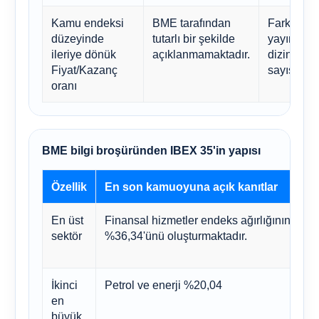
Kamu endeksi
BME tarafından
Farklı satı
düzeyinde
tutarlı bir şekilde
yayınladığ
ileriye dönük
açıklanmamaktadır.
dizin satıc
Fiyat/Kazanç
sayısını z
oranı
BME bilgi broşüründen IBEX 35'in yapısı
Özellik
En son kamuoyuna açık kanıtlar
En üst
Finansal hizmetler endeks ağırlığının
sektör
%36,34'ünü oluşturmaktadır.
k
İkinci
Petrol ve enerji %20,04
en
büyük
f