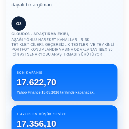
dayalı bir argüman.
O3
CLOUDO3 - ARAŞTIRMA EKIBI,
AŞAĞI YÖNLÜ HAREKET KANALLARI, RISK
TETIKLEYICILERI, GEÇERSIZLIK TESTLERI VE TEMKINLI
PORTFÖY KONUMLANDIRMASINA ODAKLANAN IBEX 35
IÇIN AYI SENARYOSU ARAŞTIRMASI YÜRÜTÜYOR.
SON KAPANIŞ
17.622,70
Yahoo Finance 15.05.2026 tarihinde kapanacak.
1 AYLIK EN DÜŞÜK SEVIYE
17.356,10