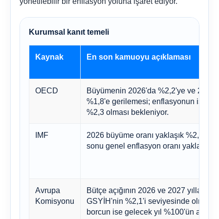
yönetilebilir bir enflasyon yoluna işaret ediyor.
Kurumsal kanıt temeli
Kaynak
En son kamuoyu açıklaması
OECD
Büyümenin 2026'da %2,2'ye ve 2027'
%1,8'e gerilemesi; enflasyonun ise 20
%2,3 olması bekleniyor.
IMF
2026 büyüme oranı yaklaşık %2,1; 20
sonu genel enflasyon oranı yaklaşık %
Avrupa
Bütçe açığının 2026 ve 2027 yıllarında
Komisyonu
GSYİH'nin %2,1'i seviyesinde olması,
borcun ise gelecek yıl %100'ün altınd