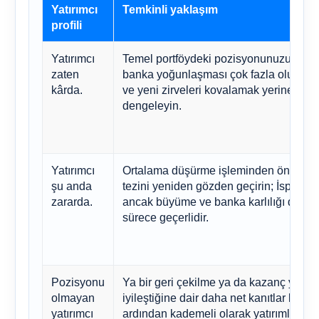
Yatırımcı
Temkinli yaklaşım
profili
Yatırımcı
Temel portföydeki pozisyonunuzu koru
zaten
banka yoğunlaşması çok fazla olursa a
kârda.
ve yeni zirveleri kovalamak yerine yen
dengeleyin.
Yatırımcı
Ortalama düşürme işleminden önce gir
şu anda
tezini yeniden gözden geçirin; İspanya 
zararda.
ancak büyüme ve banka karlılığı devam 
sürece geçerlidir.
Pozisyonu
Ya bir geri çekilme ya da kazanç yelpa
olmayan
iyileştiğine dair daha net kanıtlar bekle
yatırımcı
ardından kademeli olarak yatırımlarınız