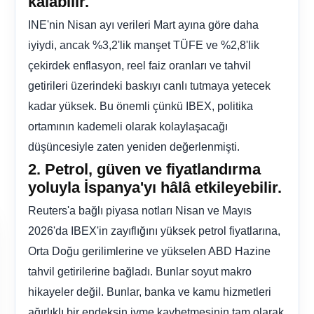
kalabilir.
INE'nin Nisan ayı verileri Mart ayına göre daha
iyiydi, ancak %3,2'lik manşet TÜFE ve %2,8'lik
çekirdek enflasyon, reel faiz oranları ve tahvil
getirileri üzerindeki baskıyı canlı tutmaya yetecek
kadar yüksek. Bu önemli çünkü IBEX, politika
ortamının kademeli olarak kolaylaşacağı
düşüncesiyle zaten yeniden değerlenmişti.
2. Petrol, güven ve fiyatlandırma
yoluyla İspanya'yı hâlâ etkileyebilir.
Reuters'a bağlı piyasa notları Nisan ve Mayıs
2026'da IBEX'in zayıflığını yüksek petrol fiyatlarına,
Orta Doğu gerilimlerine ve yükselen ABD Hazine
tahvil getirilerine bağladı. Bunlar soyut makro
hikayeler değil. Bunlar, banka ve kamu hizmetleri
ağırlıklı bir endeksin ivme kaybetmesinin tam olarak