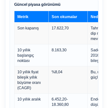
Güncel piyasa görünümü
Metrik
Son okumalar
Neden ön
Son kapanış
17.622,70
Tahmin ara
dip noktası
mevcut piy
10 yıllık
8.163,30
Sadece fiy
başlangıç ​​
2016 civar
noktası
bileşik ge
10 yıllık fiyat
%8,04
Bu, uzun v
bileşik yıllık
güçlü gerç
büyüme oranı
(CAGR)
10 yıllık aralık
6.452,20-
Endeks, a
18.360,80
düşüşler h