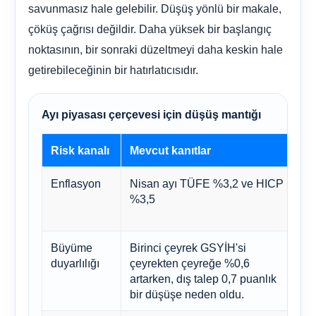
savunmasız hale gelebilir. Düşüş yönlü bir makale,
çöküş çağrısı değildir. Daha yüksek bir başlangıç ​​
noktasının, bir sonraki düzeltmeyi daha keskin hale
getirebileceğinin bir hatırlatıcısıdır.
Ayı piyasası çerçevesi için düşüş mantığı
Risk kanalı
Mevcut kanıtlar
N
Enflasyon
Nisan ayı TÜFE %3,2 ve HICP
Y
%3,5
ç
o
Büyüme
Birinci çeyrek GSYİH'si
İ
duyarlılığı
çeyrekten çeyreğe %0,6
da
artarken, dış talep 0,7 puanlık
bir düşüşe neden oldu.