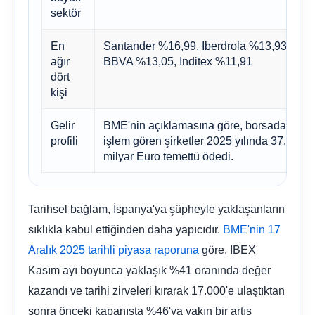
sektör
En
Santander %16,99, Iberdrola %13,93,
D
ağır
BBVA %13,05, Inditex %11,91
dört
s
kişi
Gelir
BME'nin açıklamasına göre, borsada
İ
profili
işlem gören şirketler 2025 yılında 37,7
milyar Euro temettü ödedi.
e
Tarihsel bağlam, İspanya'ya şüpheyle yaklaşanların
sıklıkla kabul ettiğinden daha yapıcıdır.
BME'nin 17
göre, IBEX
Aralık 2025 tarihli piyasa raporuna
Kasım ayı boyunca yaklaşık %41 oranında değer
kazandı ve tarihi zirveleri kırarak 17.000'e ulaştıktan
sonra önceki kapanışta %46'ya yakın bir artış