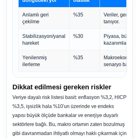
Anlamlı geri
%35
Veriler, gerçek 
çekilme
tanıyor.
Stabilizasyon/yanal
%30
Piyasa, büyük 
hareket
kazanımlarını top
Yenilenmiş
%35
Makroekonomik 
ilerleme
senaryo başarısız
Dikkat edilmesi gereken riskler
Veriye dayalı risk listesi basit: enflasyon %3,2, HICP
%3,5, işsizlik hala %10'un üzerinde ve endeks
yapısı büyük ölçüde bankalar ve enerjiye duyarlı
sektörlere bağlı. Bu, makro ortamın zaten bozulmuş
gibi davranmadan ihtiyatlı olmayı haklı çıkarmak için