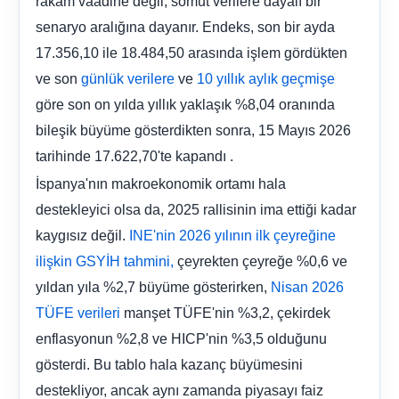
rakam vaadine değil, somut verilere dayalı bir
senaryo aralığına dayanır. Endeks, son bir ayda
17.356,10 ile 18.484,50 arasında işlem gördükten
ve son
ve
günlük verilere
10 yıllık aylık geçmişe
göre son on yılda yıllık yaklaşık %8,04 oranında
bileşik büyüme gösterdikten sonra, 15 Mayıs 2026
tarihinde 17.622,70'te kapandı .
İspanya'nın makroekonomik ortamı hala
destekleyici olsa da, 2025 rallisinin ima ettiği kadar
kaygısız değil.
INE'nin 2026 yılının ilk çeyreğine
çeyrekten çeyreğe %0,6 ve
ilişkin GSYİH tahmini,
yıldan yıla %2,7 büyüme gösterirken,
Nisan 2026
manşet TÜFE'nin %3,2, çekirdek
TÜFE verileri
enflasyonun %2,8 ve HICP'nin %3,5 olduğunu
gösterdi. Bu tablo hala kazanç büyümesini
destekliyor, ancak aynı zamanda piyasayı faiz