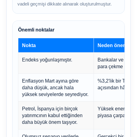
vadeli geçmişi dikkate alınarak oluşturulmuştur.
Önemli noktalar
Nokta
Neden önemli?
Endeks yoğunlaşmıştır.
Bankalar ve enerji 
para çekme işlemle
Enflasyon Mart ayına göre
%3,2'lik bir TÜFE r
daha düşük, ancak hala
açısından hâlâ ön
yüksek seviyelerde seyrediyor.
Petrol, İspanya için birçok
Yüksek enerji mali
yatırımcının kabul ettiğinden
piyasa çarpanlarını
daha büyük önem taşıyor.
Olumsuz senaryo verilerle
Gerçekçi bir olums