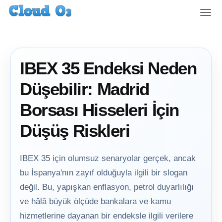
T
o
g
g
l
IBEX 35 Endeksi Neden
e
n
Düşebilir: Madrid
a
v
Borsası Hisseleri İçin
i
g
Düşüş Riskleri
a
t
i
IBEX 35 için olumsuz senaryolar gerçek, ancak
o
bu İspanya'nın zayıf olduğuyla ilgili bir slogan
n
değil. Bu, yapışkan enflasyon, petrol duyarlılığı
ve hâlâ büyük ölçüde bankalara ve kamu
hizmetlerine dayanan bir endeksle ilgili verilere