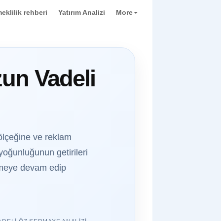
eklilik rehberi
Yatırım Analizi
More
zun Vadeli
 ölçeğine ve reklam
oğunluğunun getirileri
irmeye devam edip