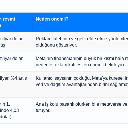
n resmi
Neden önemli?
a
ilyar dolar,
Reklam talebinin ve gelir elde etme yöntemle
tış
olduğunu gösteriyor.
milyar dolar
Meta'nın finansmanının büyük bir kısmı hala r
nedenle reklam kalitesi en önemli belirleyici 
lyar, %4 artış
Kullanıcı sayısının çokluğu, Meta'ya küresel i
veri ve dağıtım avantajlarından birini sağlam
ın 1.
Ana iş kolu başarılı olurken bile metaverse ve
inde 4,03
tutuyor.
dolar)