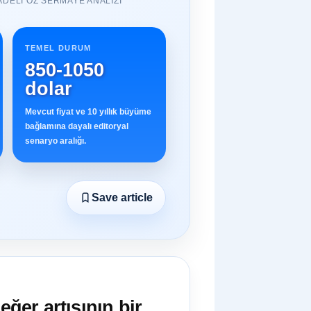
ADELI ÖZ SERMAYE ANALIZI
TEMEL DURUM
850-1050
dolar
Mevcut fiyat ve 10 yıllık büyüme
bağlamına dayalı editoryal
senaryo aralığı.
Save article
eğer artışının bir