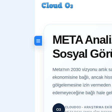
META Analiz
Sosyal Gö
Meta'nın 2030 vizyonu artık s
ekonomisine bağlı, ancak his
gölgelemesine izin vermeden y
edemeyeceğine bağlı hale gel
CLOUDO3 - ARAŞTIRMA EKIB
O3