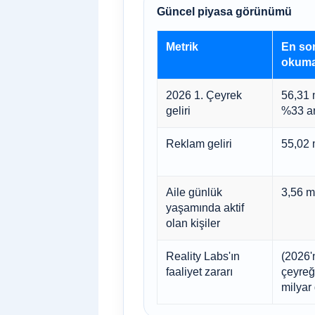
Güncel piyasa görünümü
Metrik
En so
okum
2026 1. Çeyrek
56,31 m
geliri
%33 ar
Reklam geliri
55,02 
Aile günlük
3,56 mi
yaşamında aktif
olan kişiler
Reality Labs'ın
(2026'n
faaliyet zararı
çeyreğ
milyar 