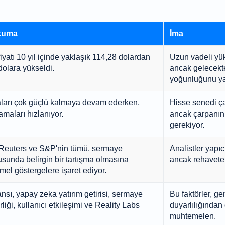
okuma
İma
yatı 10 yıl içinde yaklaşık 114,28 dolardan
Uzun vadeli yüks
dolara yükseldi.
ancak gelecekte
yoğunluğunu yan
arı çok güçlü kalmaya devam ederken,
Hisse senedi ç
maları hızlanıyor.
ancak çarpanın 
gerekiyor.
 Reuters ve S&P'nin tümü, sermaye
Analistler yapıc
sunda belirgin bir tartışma olmasına
ancak rehavete 
mel göstergelere işaret ediyor.
sı, yapay zeka yatırım getirisi, sermaye
Bu faktörler, g
iği, kullanıcı etkileşimi ve Reality Labs
duyarlılığından 
muhtemelen.