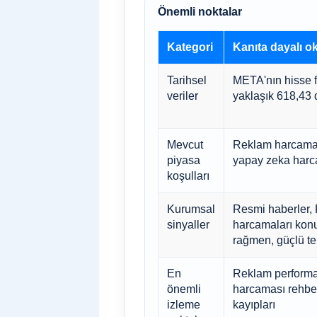
Önemli noktalar
Kategori
Kanıta dayalı 
Tarihsel
META'nın hisse fi
veriler
yaklaşık 618,43 
Mevcut
Reklam harcamal
piyasa
yapay zeka harca
koşulları
Kurumsal
Resmi haberler,
sinyaller
harcamaları konu
rağmen, güçlü te
En
Reklam performan
önemli
harcaması rehberl
izleme
kayıpları