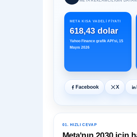
META REKLAMCILIĞIN DAYANI
META KISA VADELI FIYATI
618,43 dolar
Yahoo Finance grafik API'si, 15
Mayıs 2026
Facebook
X
01. HIZLI CEVAP
Meta'nın 2030 için h