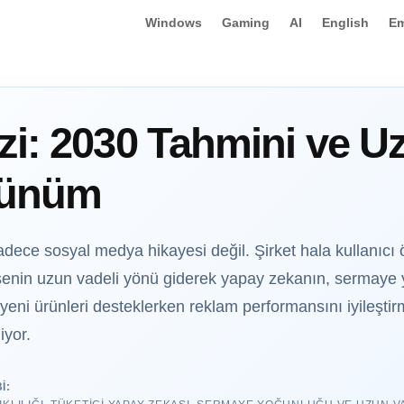
Windows
Gaming
AI
English
Em
i: 2030 Tahmini ve U
rünüm
adece sosyal medya hikayesi değil. Şirket hala kullanıcı
senin uzun vadeli yönü giderek yapay zekanın, sermaye y
eni ürünleri desteklerken reklam performansını iyileşt
iyor.
I: