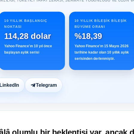
KLILIĞI, TÜKETICI YAPAY ZEKASI, SERMAYE YOĞUNLUĞU VE UZUN V
10 YILLIK BAŞLANGIÇ ​​
10 YILLIK BILEŞIK BILEŞIK
NOKTASI
BÜYÜME ORANI
114,28 dolar
%18,39
Yahoo Finance'ın 10 yıl önce
Yahoo Finance'ın 15 Mayıs 2026
başlayan aylık serisi
tarihine kadar olan 10 yıllık aylık
serisinden derlenmiştir.
LinkedIn
Telegram
âlâ olumlu bir beklentisi var, ancak d