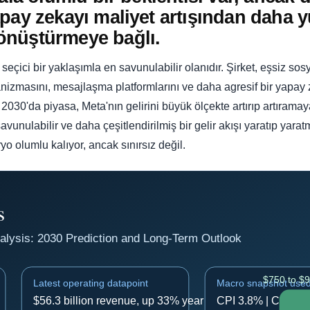
ay zekayı maliyet artışından daha yü
önüştürmeye bağlı.
çici bir yaklaşımla en savunulabilir olanıdır. Şirket, eşsiz sosy
anizmasını, mesajlaşma platformlarını ve daha agresif bir yapay 
2030'da piyasa, Meta'nın gelirini büyük ölçekte artırıp artıram
vunulabilir ve daha çeşitlendirilmiş bir gelir akışı yaratıp ya
o olumlu kalıyor, ancak sınırsız değil.