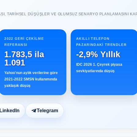
SI, TARIHSEL DÜŞÜŞLER VE OLUMSUZ SENARYO PLANLAMASINI KA
2022 GERI ÇEKILME
AKILLI TELEFON
REFERANSI
PAZARINDAKI TRENDLER
1.783,5 ila
-2,9% Yıllık
1.091
IDC 2026 1. Çeyrek piyasa
sevkiyatlarında düşüş
Yahoo'nun aylık verilerine göre
2021-2022 SMSN kullanımında
yaklaşık düşüş
LinkedIn
Telegram