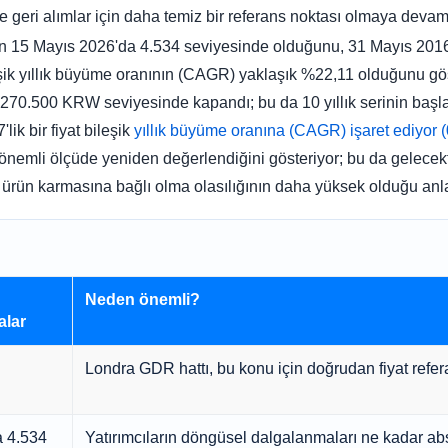
ve geri alımlar için daha temiz bir referans noktası olmaya devam
 15 Mayıs 2026'da 4.534 seviyesinde olduğunu, 31 Mayıs 2016
ileşik yıllık büyüme oranının (CAGR) yaklaşık %22,11 olduğunu gö
i 270.500 KRW seviyesinde kapandı; bu da 10 yıllık serinin ba
ik bir fiyat bileşik
yıllık büyüme oranına (CAGR) işaret ediyor
nemli ölçüde yeniden değerlendiğini gösteriyor; bu da gelecektek
 ürün karmasına bağlı olma olasılığının daha yüksek olduğu anl
Neden önemli?
lar
Londra GDR hattı, bu konu için doğrudan fiyat refera
a 4.534
Yatırımcıların döngüsel dalgalanmaları ne kadar abso