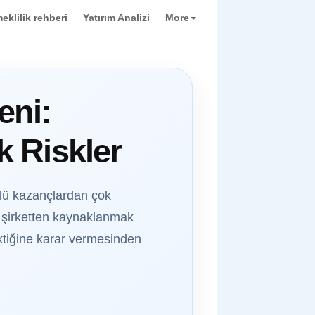
eklilik rehberi
Yatırım Analizi
More
eni:
 Riskler
çlü kazançlardan çok
ir şirketten kaynaklanmak
ektiğine karar vermesinden