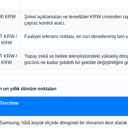
00 KRW
Şirket açıklamaları ve temettüler KRW cinsinden rapo
çapraz kontrol aracı.
 T KRW /
Faaliyet referans noktası, en son denetlenmiş tam yıla
T KRW
 T KRW /
Yapay zekâ ve bellek teknolojisindeki yükseliş dö
T KRW
gücünü ne kadar şiddetli bir şekilde değiştirdiğini gö
n on yıllık dönüm noktaları
Tercüme
Samsung, hâlâ büyük ölçüde döngüsel bir donanım devi olarak d