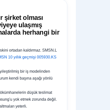
 şirket olması
eviyeye ulaşmış
malarda herhangi bir
iskini ortadan kaldırmaz. SMSN.L
SN 10 yıllık geçmişi
005930.KS
yileştirilmiş bir iş modelinden
durum kendi başına aşağı yönlü
, dökümhanelerin düşük teslimat
msung'u yok etmek zorunda değil.
tmaları yeterli.