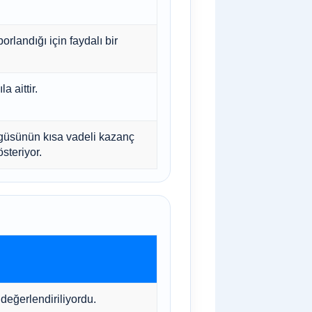
rlandığı için faydalı bir
 aittir.
ngüsünün kısa vadeli kazanç
steriyor.
eğerlendiriliyordu.