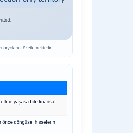
enaryolarını özetlemektedir.
eltme yaşasa bile finansal
n önce döngüsel hisselerin