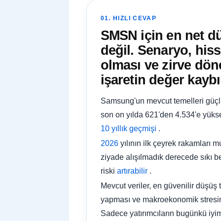
01. HIZLI CEVAP
SMSN için en net d
değil. Senaryo, hiss
olması ve zirve dön
işaretin değer kayb
Samsung'un mevcut temelleri güçlü
son on yılda 621'den 4.534'e yük
10 yıllık geçmişi
.
2026
yılının ilk çeyrek rakamları m
ziyade alışılmadık derecede sıkı 
riski
artırabilir
.
Mevcut veriler, en güvenilir düşüş
yapması ve makroekonomik stresin 
Sadece yatırımcıların bugünkü iyim