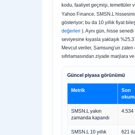
kodu, faaliyet geçmişi, temettüler 
Yahoo Finance, SMSN.L hissesinin
gösteriyor; bu da 10 yıllık fiyat b
değerleri
). Aynı gün, hisse sened
seviyesine kıyasla yaklaşık %25,37'l
Mevcut veriler, Samsung'un zaten ö
sıfırlamasından ziyade marjlara ve
Güncel piyasa görünümü
Metrik
Son
okuma
SMSN.L yakın
4.534
zamanda kapandı
SMSN.L 10 yıllık
621 il