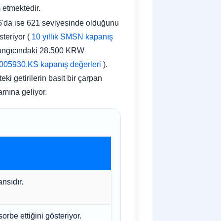
 etmektedir.
'da ise 621 seviyesinde olduğunu
steriyor (
10 yıllık SMSN
kapanış
şlangıcındaki 28.500 KRW
 (005930.KS
kapanış değerleri
).
i getirilerin basit bir çarpan
amına geliyor.
nsıdır.
rbe ettiğini gösteriyor.