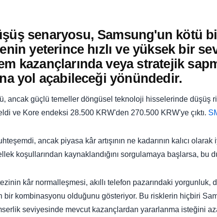
üşüş senaryosu, Samsung'un kötü bir
enin yeterince hızlı ve yüksek bir s
em kazançlarında veya stratejik sap
ına yol açabileceği yönündedir.
, ancak güçlü temeller döngüsel teknoloji hisselerinde düşüş r
seldi ve Kore endeksi 28.500 KRW'den 270.500 KRW'ye çıktı.
SM
uhteşemdi, ancak piyasa kâr artışının ne kadarının kalıcı olarak i
bellek koşullarından kaynaklandığını sorgulamaya başlarsa, bu 
 tezinin kâr normalleşmesi, akıllı telefon pazarındaki yorgunluk
bir kombinasyonu olduğunu gösteriyor. Bu risklerin hiçbiri Sa
serlik seviyesinde mevcut kazançlardan yararlanma isteğini azal