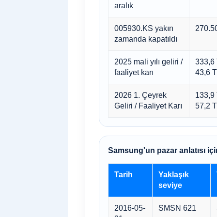
aralık
005930.KS yakın
270.5
zamanda kapatıldı
2025 mali yılı geliri /
333,6
faaliyet karı
43,6 
2026 1. Çeyrek
133,9
Geliri / Faaliyet Karı
57,2 
Samsung'un pazar anlatısı içi
Tarih
Yaklaşık
seviye
2016-05-
SMSN 621