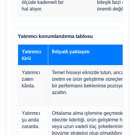
ölçüde kademeli bir
bileşik faizi önem
hal alıyor.
önemli değilse uy
Yatırımcı konumlandırma tablosu
Yatırımcı
İhtiyatlı yaklaşım
türü
Yatırımcı
Temel hisseyi elinizde tutun, ancak GL
zaten
üretim ve ürün geliştirme süreçlerinde
kârda.
bir performans beklenirse pozisyonun
azaltın.
Yatırımcı
Ortalama alma işlemine geçmeden önc
şu anda
obezite liderliği, ürün geliştirme hattının
zararda.
veya uzun vadeli ilaç şirketlerinin bileş
büyüme stratejisi olup olmadığını yeni