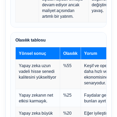
devam ediyor ancak
değiştirecek 
maliyet açısından
yavaş.
artımlı bir yatırım.
Olasılık tablosu
Yönsel sonuç
Olasılık
Yorum
Yapay zeka uzun
%55
Keşif ve operasyo
vadeli hisse senedi
daha hızlı ve dah
kalitesini yükseltiyor
ekonomisine dön
senaryodur.
Yapay zekanın net
%25
Faydalar gerçeks
etkisi karmaşık.
bunları ayırt etme
Yapay zeka büyük
%20
Eğer iyileştirmele