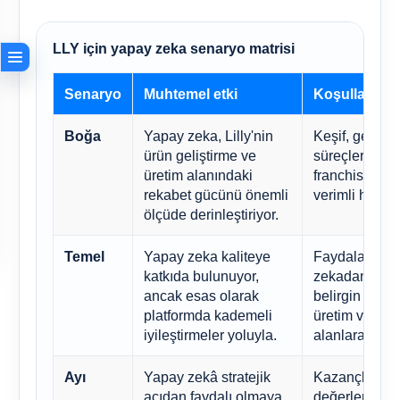
LLY için yapay zeka senaryo matrisi
Senaryo
Muhtemel etki
Koşullar
Yapay zeka, Lilly'nin
Keşif, gelişti
Boğa
ürün geliştirme ve
süreçlerinin 
üretim alanındaki
franchise deri
rekabet gücünü önemli
verimli hale ge
ölçüde derinleştiriyor.
Yapay zeka kaliteye
Faydalar ger
Temel
katkıda bulunuyor,
zekadan elde e
ancak esas olarak
belirgin kayn
platformda kademeli
üretim ve ticar
iyileştirmeler yoluyla.
alanlara dağı
Yapay zekâ stratejik
Kazançlar ge
Ayı
açıdan faydalı olmaya
değerlemeyi 