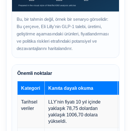
Bu, bir tahmin değil, örnek bir senaryo görselidir:
Bu çerçeve, Eli Lilly'nin GLP-1 talebi, üretimi,
geliştirme aşamasındaki ürünleri, fiyatlandırması
ve politika riskleri etrafındaki potansiyel ve
dezavantajlarını haritalandırır.
Önemli noktalar
Kategori
Kanıta dayalı okuma
İma
Tarihsel
LLY'nin fiyatı 10 yıl içinde
Uzun
veriler
yaklaşık 78,75 dolardan
güve
yaklaşık 1006,70 dolara
aral
yükseldi.
değe