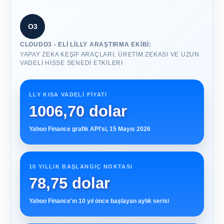
O3
CLOUDO3 - ELI LILLY ARAŞTIRMA EKIBI:
YAPAY ZEKA KEŞIF ARAÇLARI, ÜRETIM ZEKASI VE UZUN
VADELI HISSE SENEDI ETKILERI
LLY KISA VADELI FIYATI
1006,70 dolar
Yahoo Finance grafik API'si, 15 Mayıs 2026
10 YILLIK BAŞLANGIÇ ​​NOKTASI
78,75 dolar
Yahoo Finance'ın 10 yıl önce başlayan aylık serisi