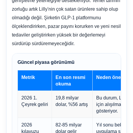
genişletme yeteneğiyle destekleniyor. Temel tahmin
zorluğu artık Lilly'nin çok satan ürünlere sahip olup
olmadığı değil. Şirketin GLP-1 platformunu
ölçeklendirirken, pazar payını korurken ve yeni nesil
tedaviler geliştirirken yüksek bir değerlemeyi
sürdürüp sürdüremeyeceğidir.
Güncel piyasa görünümü
Metrik
En son resmi
Neden önemli?
okuma
2026 1.
19,8 milyar
Bu durum, Lilly'ni
Çeyrek geliri
dolar, %56 artış
için alışılmadık 
gösteriyor.
2026
82-85 milyar
Yıl sonu beklentil
kılavuzu
dolar gelir
uygulama süreçle