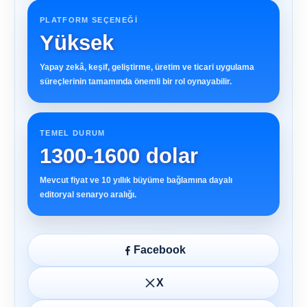
PLATFORM SEÇENEĞI
Yüksek
Yapay zekâ, keşif, geliştirme, üretim ve ticari uygulama
süreçlerinin tamamında önemli bir rol oynayabilir.
TEMEL DURUM
1300-1600 dolar
Mevcut fiyat ve 10 yıllık büyüme bağlamına dayalı
editoryal senaryo aralığı.
Facebook
X