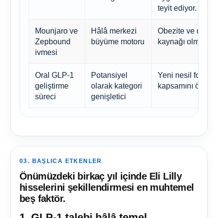
teyit ediyor.
Mounjaro ve
Hâlâ merkezi
Obezite ve diyabet
Zepbound
büyüme motoru
kaynağı olmaya d
ivmesi
Oral GLP-1
Potansiyel
Yeni nesil formül
geliştirme
olarak kategori
kapsamını önemli 
süreci
genişletici
03. BAŞLICA ETKENLER
Önümüzdeki birkaç yıl içinde Eli Lilly
hisselerini şekillendirmesi en muhtemel
beş faktör.
1. GLP-1 talebi hâlâ temel