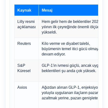
Kaynak
Mesaj
Lilly resmi
Hem gelir hem de beklentiler 2026
açıklaması
yılının ilk çeyreğinde önemli ölçüde
yükseldi.
Reuters
Kilo verme ve diyabet talebi,
büyümenin temel itici gücü olmaya
devam ediyor.
S&P
GLP-1'in ivmesi güçlü, ancak uygulam
Küresel
beklentileri şu anda çok yüksek.
Axios
Ağızdan alınan GLP-1, enjeksiyon
yoluyla uygulanan ilaçların pazar payın
azaltmak yerine, pazarı genişletebilir.