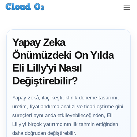
T
o
g
g
l
Yapay Zeka
e
n
Önümüzdeki On Yılda
a
v
Eli Lilly'yi Nasıl
i
g
Değiştirebilir?
a
t
i
Yapay zekâ, ilaç keşfi, klinik deneme tasarımı,
o
üretim, fiyatlandırma analizi ve ticarileştirme gibi
n
süreçleri aynı anda etkileyebileceğinden, Eli
Lilly'yi birçok yatırımcının ilk tahmin ettiğinden
daha doğrudan değiştirebilir.