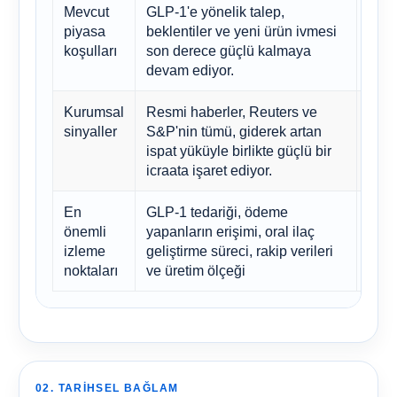
Mevcut
GLP-1'e yönelik talep,
Tahm
piyasa
beklentiler ve yeni ürün ivmesi
daya
koşulları
son derece güçlü kalmaya
kalma
devam ediyor.
Kurumsal
Resmi haberler, Reuters ve
Anal
sinyaller
S&P'nin tümü, giderek artan
risk
ispat yüküyle birlikte güçlü bir
yapı
icraata işaret ediyor.
En
GLP-1 tedariği, ödeme
Bu d
önemli
yapanların erişimi, oral ilaç
bekl
izleme
geliştirme süreci, rakip verileri
sene
noktaları
ve üretim ölçeği
muh
02. TARIHSEL BAĞLAM