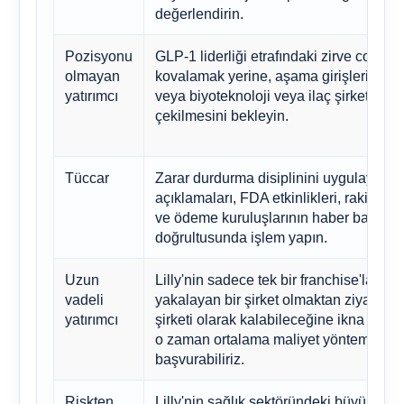
değerlendirin.
Pozisyonu
GLP-1 liderliği etrafındaki zirve coşku
olmayan
kovalamak yerine, aşama girişlerini be
yatırımcı
veya biyoteknoloji veya ilaç şirketlerini
çekilmesini bekleyin.
Tüccar
Zarar durdurma disiplinini uygulayın v
açıklamaları, FDA etkinlikleri, rakip açı
ve ödeme kuruluşlarının haber başlıklar
doğrultusunda işlem yapın.
Uzun
Lilly'nin sadece tek bir franchise'la baş
vadeli
yakalayan bir şirket olmaktan ziyade, bi
yatırımcı
şirketi olarak kalabileceğine ikna olur
o zaman ortalama maliyet yöntemine
başvurabiliriz.
Riskten
Lilly'nin sağlık sektöründeki büyüme ris