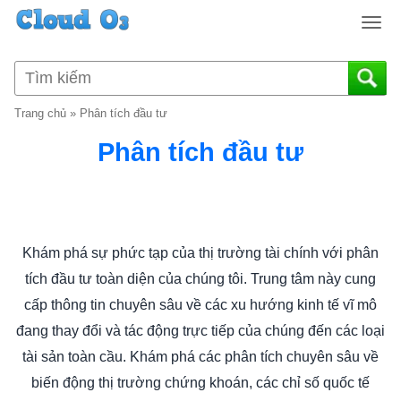
T
o
g
g
l
Trang chủ
»
Phân tích đầu tư
e
n
Phân tích đầu tư
a
v
i
g
a
Khám phá sự phức tạp của thị trường tài chính với phân
t
tích đầu tư toàn diện của chúng tôi. Trung tâm này cung
i
o
cấp thông tin chuyên sâu về các xu hướng kinh tế vĩ mô
n
đang thay đổi và tác động trực tiếp của chúng đến các loại
tài sản toàn cầu. Khám phá các phân tích chuyên sâu về
biến động thị trường chứng khoán, các chỉ số quốc tế