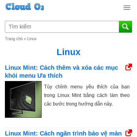
T
o
g
g
l
Trang chủ
»
Linux
e
n
Linux
a
v
Linux Mint: Cách thêm và xóa các mục
i
khỏi menu Ưa thích
g
a
Tùy chỉnh menu yêu thích của bạn
t
trong Linux Mint bằng cách làm theo
i
o
các bước trong hướng dẫn này.
n
Linux Mint: Cách ngăn trình bảo vệ màn