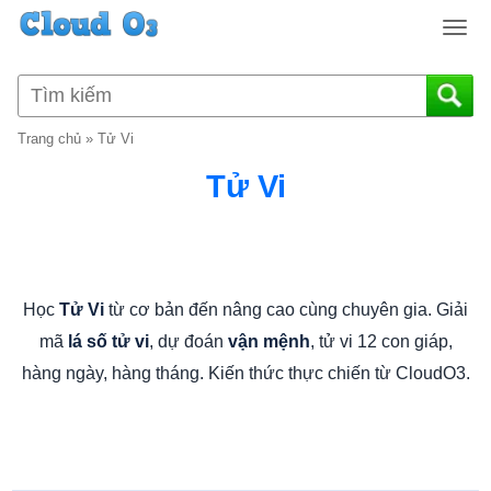
T
o
g
g
l
Trang chủ
»
Tử Vi
e
n
Tử Vi
a
v
i
g
a
Học
từ cơ bản đến nâng cao cùng chuyên gia. Giải
Tử Vi
t
mã
, dự đoán
, tử vi 12 con giáp,
lá số tử vi
vận mệnh
i
o
hàng ngày, hàng tháng. Kiến thức thực chiến từ CloudO3.
n