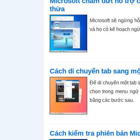
Microsoft chấm dứt hỗ trợ c
thừa
Microsoft sẽ ngừng hỗ 
và họ có kế hoạch ngừ
Cách di chuyển tab sang mộ
Để di chuyển một tab 
chọn trong menu ngữ 
bằng các bước sau.
Cách kiểm tra phiên bản Mi