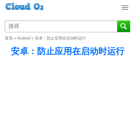
T
o
g
g
l
首頁
»
Android
»
安卓：防止应用在启动时运行
e
n
安卓：防止应用在启动时运行
a
v
i
g
a
t
i
o
n