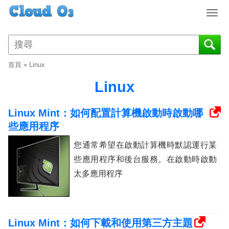
T
o
g
g
l
首頁
»
Linux
e
n
Linux
a
v
Linux Mint：如何配置計算機啟動時啟動哪
i
些應用程序
g
a
您通常希望在啟動計算機時默認運行某
t
些應用程序和後台服務。在啟動時啟動
i
o
太多應用程序
n
Linux Mint：如何下載和使用第三方主題