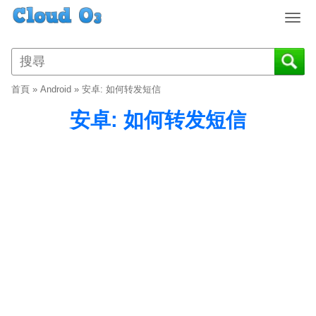
T
o
g
g
l
首頁
»
Android
»
安卓: 如何转发短信
e
n
安卓: 如何转发短信
a
v
i
g
a
t
i
o
n