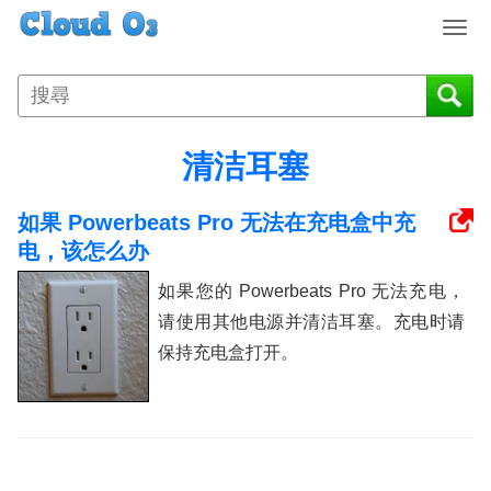
T
o
g
g
l
e
清洁耳塞
n
a
如果 Powerbeats Pro 无法在充电盒中充
v
i
电，该怎么办
g
如果您的 Powerbeats Pro 无法充电，
a
t
请使用其他电源并清洁耳塞。充电时请
i
保持充电盒打开。
o
n