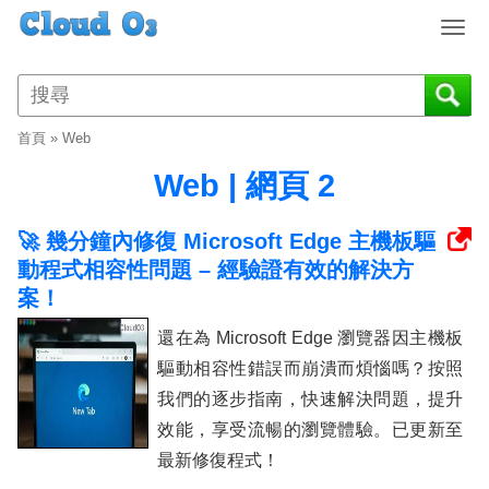
T
o
g
g
l
首頁
»
Web
e
n
Web | 網頁 2
a
v
🚀 幾分鐘內修復 Microsoft Edge 主機板驅
i
動程式相容性問題 – 經驗證有效的解決方
g
a
案！
t
還在為 Microsoft Edge 瀏覽器因主機板
i
o
驅動相容性錯誤而崩潰而煩惱嗎？按照
n
我們的逐步指南，快速解決問題，提升
效能，享受流暢的瀏覽體驗。已更新至
最新修復程式！