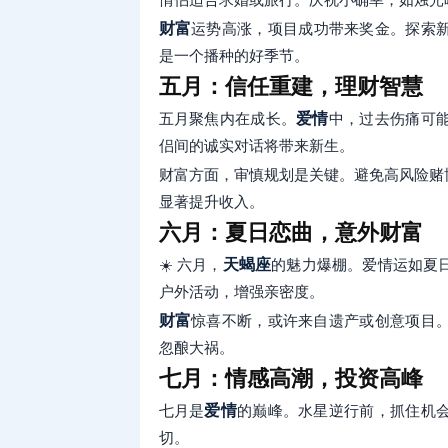
财富
运势高涨，项目成功带来奖金。探索
是一个播种的好季节。
五月：信任重建，理财智慧
五月聚焦内在成长。
爱情
中，过去伤痛可
侣间的诚实对话将带来新生。
财富方面，审慎规划是关键。避免高风险赌
显著提升收入。
六月：夏日恋曲，意外财富
☀️ 六月，
天蝎座
的魅力爆棚。爱情运如夏
户外活动，增强亲密度。
财富
惊喜不断，或许来自遗产或创意项目
忽酿大祸。
七月：情感高潮，投资高峰
七月是
爱情
的巅峰。水星逆行前，抓住机
切。