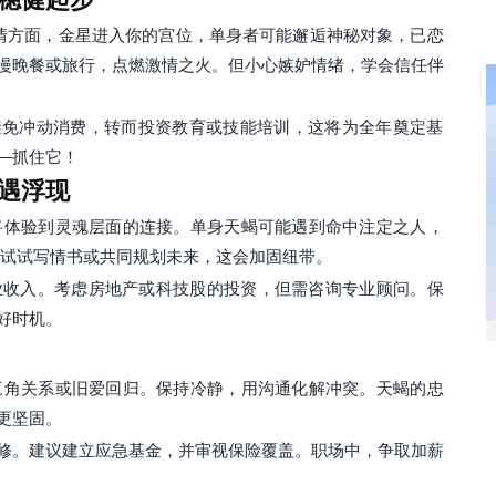
情方面，金星进入你的宫位，单身者可能邂逅神秘对象，已恋
漫晚餐或旅行，点燃激情之火。但小心嫉妒情绪，学会信任伴
避免冲动消费，转而投资教育或技能培训，这将为全年奠定基
—抓住它！
遇浮现
将体验到灵魂层面的连接。单身天蝎可能遇到命中注定之人，
 试试写情书或共同规划未来，这会加固纽带。
业收入。考虑房地产或科技股的投资，但需咨询专业顾问。保
好时机。
三角关系或旧爱回归。保持冷静，用沟通化解冲突。天蝎的忠
更坚固。
修。建议建立应急基金，并审视保险覆盖。职场中，争取加薪