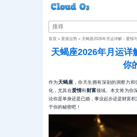
首頁
»
星座运势
»
天蝎座2026年月运详解：爱
天蝎座2026年月运
你
作为
天蝎座
，你天生拥有深刻的洞察力和强
化，尤其在
爱情
和
财富
领域。本文将为你
论你是单身还是已婚，事业起步还是财富积
于你的秘密吧！