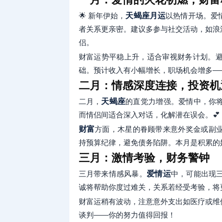
🌟 新年伊始，
天蝎座月运
以热情开场。爱
者关系更亲密。建议多参与社交活动，如浪
侣。
财富运势平稳上升，适合审视财务计划。
础。预计收入有小幅增长，职场机会增多—
二月：情感深度连接，投资机
二月，
天蝎座
的直觉力增强。爱情中，你
而情侣间适合深入对话，化解潜在误会。💕
财富
方面，木星的眷顾带来意外奖金或副
持预算纪律，避免债务陷阱。本月是积累的
三月：激情考验，财务警钟
三月带来情感风暴。
爱情运
中，可能出现
诚将帮助你度过难关，关系若经受考验，将
财富运稍有波动，注意意外支出如医疗或维
谈判——你的努力值得回报！