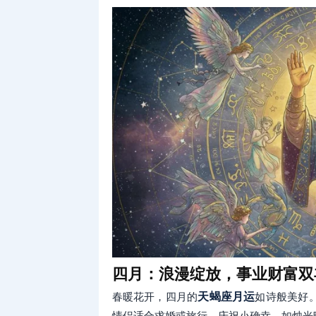
四月：浪漫绽放，事业财富双
春暖花开，四月的
天蝎座月运
如诗般美好
情侣适合求婚或旅行。庆祝小确幸，如烛光