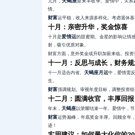
九月，
天蝎座
迎来丰收季。爱情中，关系
情。
财富
运平稳，收入来源多样化。考虑退休基
十月：亲密升华，奖金惊喜
十月是
爱情运
的甜蜜期。金星的影响让情
射，吸引优质对象。
财富方面，意外奖金或升职加薪来临。投资
十一月：反思与成长，财务规
十一月适合内省。
天蝎座月运
中，爱情需反思
生。
财富
强调规划。审视年度目标，调整投资组
十二月：圆满收官，丰厚回报
年末，
天蝎座
以荣耀结束一年。爱情中，节
财富
运势巅峰，年底奖金丰厚。回顾全年
迹！
实用建议：如何最大化你的20