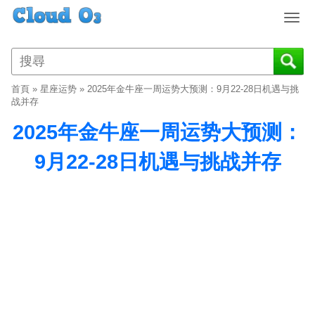
T
o
g
g
l
首頁
»
星座运势
»
2025年金牛座一周运势大预测：9月22-28日机遇与挑
e
战并存
n
2025年金牛座一周运势大预测：
a
v
9月22-28日机遇与挑战并存
i
g
a
t
i
o
n