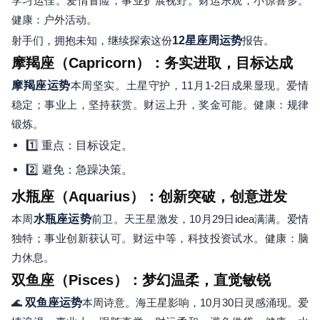
学习运佳。爱情冒险；事业扩展视野。财运乐观，小惊喜多。
健康：户外活动。
射手们，拥抱未知，继续探索这份
12星座周运势
报告。
摩羯座（Capricorn）：务实进取，目标达成
摩羯座运势
本周坚实。土星守护，11月1-2日成果显现。爱情
稳定；事业上，坚持获赏。财运上升，奖金可能。健康：规律
锻炼。
1️⃣ 重点：目标设定。
2️⃣ 避免：急躁决策。
水瓶座（Aquarius）：创新突破，创意迸发
本周
水瓶座运势
前卫。天王星激发，10月29日idea满满。爱情
独特；事业创新获认可。财运中等，科技投资试水。健康：脑
力休息。
双鱼座（Pisces）：梦幻温柔，直觉敏锐
🌊
双鱼座运势
本周诗意。海王星影响，10月30日灵感涌现。爱