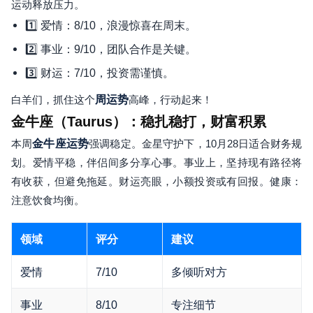
运动释放压力。
1️⃣ 爱情：8/10，浪漫惊喜在周末。
2️⃣ 事业：9/10，团队合作是关键。
3️⃣ 财运：7/10，投资需谨慎。
白羊们，抓住这个
周运势
高峰，行动起来！
金牛座（Taurus）：稳扎稳打，财富积累
本周
金牛座运势
强调稳定。金星守护下，10月28日适合财务规
划。爱情平稳，伴侣间多分享心事。事业上，坚持现有路径将
有收获，但避免拖延。财运亮眼，小额投资或有回报。健康：
注意饮食均衡。
领域
评分
建议
爱情
7/10
多倾听对方
事业
8/10
专注细节