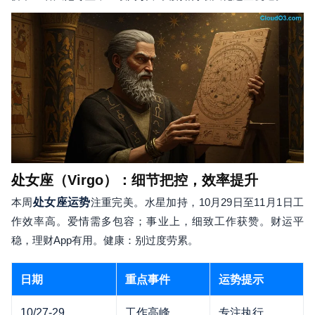
处女座（Virgo）：细节把控，效率提升
本周
处女座运势
注重完美。水星加持，10月29日至11月1日工
作效率高。爱情需多包容；事业上，细致工作获赞。财运平
稳，理财App有用。健康：别过度劳累。
日期
重点事件
运势提示
10/27-29
工作高峰
专注执行