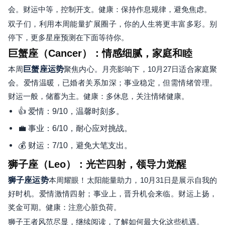
会。财运中等，控制开支。健康：保持作息规律，避免焦虑。
双子们，利用本周能量扩展圈子，你的人生将更丰富多彩。别
停下，更多星座预测在下面等待你。
巨蟹座（Cancer）：情感细腻，家庭和睦
本周
巨蟹座运势
聚焦内心。月亮影响下，10月27日适合家庭聚
会。爱情温暖，已婚者关系加深；事业稳定，但需情绪管理。
财运一般，储蓄为主。健康：多休息，关注情绪健康。
👍 爱情：9/10，温馨时刻多。
💼 事业：6/10，耐心应对挑战。
💰 财运：7/10，避免大笔支出。
狮子座（Leo）：光芒四射，领导力觉醒
狮子座运势
本周耀眼！太阳能量助力，10月31日是展示自我的
好时机。爱情激情四射；事业上，晋升机会来临。财运上扬，
奖金可期。健康：注意心脏负荷。
狮子王者风范尽显，继续阅读，了解如何最大化这些机遇。