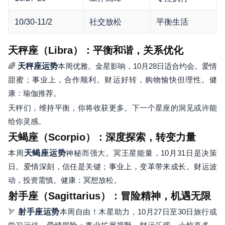
10/30-11/2
社交放松
平衡生活
天秤座（Libra）：平衡和谐，关系优化
🌈
天秤座运势
本周优雅。金星影响，10月28日适合约会。爱情
甜蜜；事业上，合作顺利。财运好转，购物愉快但理性。健
康：瑜伽推荐。
天秤们，维持平衡，你将收获更多。下一个星座的洞见或许能
给你灵感。
天蝎座（Scorpio）：深度探索，转变力量
本周
天蝎座运势
神秘而强大。冥王星能量，10月31日是决策
日。爱情深刻，信任是关键；事业上，变革带来成长。财运波
动，投资需慎。健康：冥想放松。
射手座（Sagittarius）：冒险精神，机遇无限
🏹
射手座运势
本周自由！木星助力，10月27日至30日旅行或