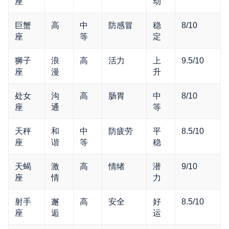
座
动
巨蟹
高
中
防感冒
稳
8/10
座
等
定
狮子
浪
高
活力
上
9.5/10
座
漫
升
处女
沟
高
肠胃
中
8/10
座
通
等
天秤
和
中
防疲劳
平
8.5/10
座
谐
等
稳
天蝎
激
高
情绪
潜
9/10
座
情
力
射手
邂
高
安全
好
8.5/10
座
逅
运