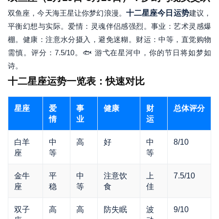
双鱼座，今天海王星让你梦幻浪漫。
十二星座今日运势
建议，
平衡幻想与实际。爱情：灵魂伴侣感强烈。事业：艺术灵感爆
棚。健康：注意水分摄入，避免迷糊。财运：中等，直觉购物
需慎。评分：7.5/10。🐟 游弋在星河中，你的节日将如梦如
诗。
十二星座运势一览表：快速对比
星座
爱
事
健康
财
总体评分
情
业
运
白羊
中
高
好
中
8/10
座
等
等
金牛
平
中
注意饮
上
7.5/10
座
稳
等
食
佳
双子
高
高
防失眠
波
9/10