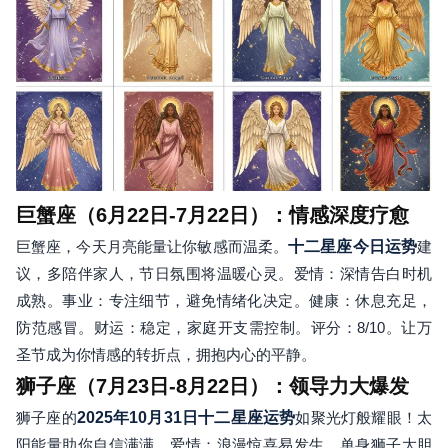
巨蟹座（6月22日-7月22日）：情感深度疗愈
巨蟹座，今天月亮能量让你敏感而温柔。
十二星座今日运势
建
议，多陪伴家人，节日氛围将温暖心灵。爱情：深情告白时机
成熟。事业：专注细节，避免情绪化决定。健康：休息充足，
防范感冒。财运：稳定，家庭开支需控制。评分：8/10。让万
圣节成为你情感的转折点，拥抱内心的平静。
狮子座（7月23日-8月22日）：领导力大爆发
狮子座的
2025年10月31日十二星座运势
如聚光灯般耀眼！太
阳能量助你自信满满。爱情：浪漫惊喜易发生，单身狮子大胆