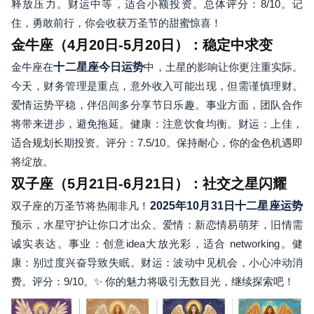
释放压力。财运中等，适合小额投资。总体评分：8/10。记
住，勇敢前行，你会收获万圣节的甜蜜惊喜！
金牛座（4月20日-5月20日）：稳定中求变
金牛座在
十二星座今日运势
中，土星的影响让你更注重实际。
今天，财务管理是重点，意外收入可能出现，但需谨慎理财。
爱情运势平稳，伴侣间多分享节日乐趣。事业方面，团队合作
将带来进步，避免拖延。健康：注意饮食均衡。财运：上佳，
适合规划长期投资。评分：7.5/10。保持耐心，你的金色机遇即
将绽放。
双子座（5月21日-6月21日）：社交之星闪耀
双子座的万圣节将热闹非凡！
2025年10月31日十二星座运势
预示，水星守护让你口才出众。爱情：新恋情易萌芽，旧情需
诚实表达。事业：创意idea大放光彩，适合 networking。健
康：别过度兴奋导致失眠。财运：波动中见机会，小心冲动消
费。评分：9/10。✨ 你的魅力将吸引无数目光，继续探索吧！