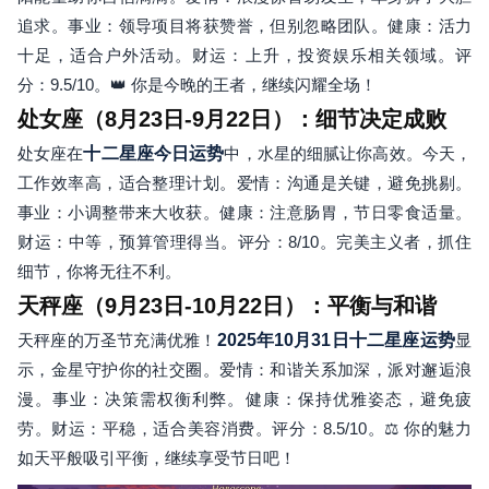
追求。事业：领导项目将获赞誉，但别忽略团队。健康：活力
十足，适合户外活动。财运：上升，投资娱乐相关领域。评
分：9.5/10。👑 你是今晚的王者，继续闪耀全场！
处女座（8月23日-9月22日）：细节决定成败
处女座在
十二星座今日运势
中，水星的细腻让你高效。今天，
工作效率高，适合整理计划。爱情：沟通是关键，避免挑剔。
事业：小调整带来大收获。健康：注意肠胃，节日零食适量。
财运：中等，预算管理得当。评分：8/10。完美主义者，抓住
细节，你将无往不利。
天秤座（9月23日-10月22日）：平衡与和谐
天秤座的万圣节充满优雅！
2025年10月31日十二星座运势
显
示，金星守护你的社交圈。爱情：和谐关系加深，派对邂逅浪
漫。事业：决策需权衡利弊。健康：保持优雅姿态，避免疲
劳。财运：平稳，适合美容消费。评分：8.5/10。⚖️ 你的魅力
如天平般吸引平衡，继续享受节日吧！