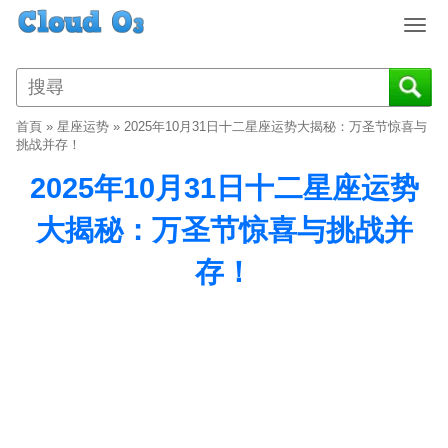
T
o
g
g
l
首頁
»
星座运势
»
2025年10月31日十二星座运势大揭秘：万圣节惊喜与
e
挑战并存！
n
2025年10月31日十二星座运势
a
v
大揭秘：万圣节惊喜与挑战并
i
g
存！
a
t
i
o
n