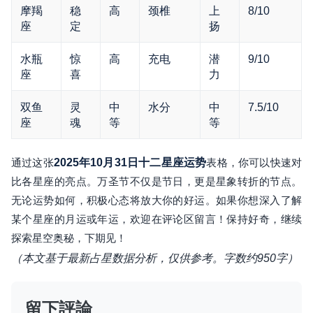
摩羯
稳
高
颈椎
上
8/10
座
定
扬
水瓶
惊
高
充电
潜
9/10
座
喜
力
双鱼
灵
中
水分
中
7.5/10
座
魂
等
等
通过这张
2025年10月31日十二星座运势
表格，你可以快速对
比各星座的亮点。万圣节不仅是节日，更是星象转折的节点。
无论运势如何，积极心态将放大你的好运。如果你想深入了解
某个星座的月运或年运，欢迎在评论区留言！保持好奇，继续
探索星空奥秘，下期见！
（本文基于最新占星数据分析，仅供参考。字数约950字）
留下評論