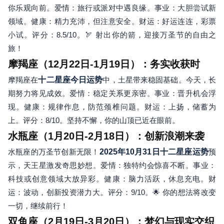
你乐观向前。爱情：旅行或派对中遇良缘。事业：大胆尝试新
领域。健康：精力充沛，但注意安全。财运：好运连连，彩票
小试。评分：8.5/10。🏹 射出你的箭，迎接万圣节的自由之
旅！
摩羯座（12月22日-1月19日）：务实收获时
摩羯座在
十二星座今日运势
中，土星带来稳固基础。今天，长
期努力将见成效。爱情：稳定关系更亲密。事业：晋升机会浮
现。健康：规律作息，防范颈椎问题。财运：上扬，储蓄为
上。评分：8/10。坚持不懈，你的山顶已近在眼前。
水瓶座（1月20日-2月18日）：创新浪潮来袭
水瓶座的万圣节创新无限！
2025年10月31日十二星座运势
预
示，天王星激发奇思妙想。爱情：独特约会惊喜不断。事业：
科技或创意领域大放异彩。健康：脑力活跃，休息充电。财
运：波动，创新投资潜力大。评分：9/10。🌟 你的想法将改变
一切，继续前行！
双鱼座（2月19日-3月20日）：梦幻与现实交织