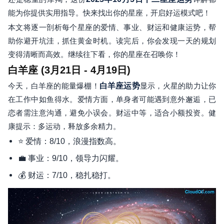
能为你提供实用指导。快来找出你的星座，开启好运模式吧！
本文将逐一剖析每个星座的爱情、事业、财运和健康运势，帮
助你避开坑洼，抓住黄金时机。读完后，你会发现一天的规划
变得清晰而高效。继续往下看，你的星座在召唤你！
白羊座 (3月21日 - 4月19日)
今天，白羊座的能量爆棚！
白羊座运势
显示，火星的助力让你
在工作中如鱼得水。爱情方面，单身者可能遇到意外邂逅，已
恋者需注意沟通，避免小误会。财运中等，适合小额投资。健
康提示：多运动，释放多余精力。
⭐ 爱情：8/10，浪漫指数高。
💼 事业：9/10，领导力闪耀。
💰 财运：7/10，稳扎稳打。