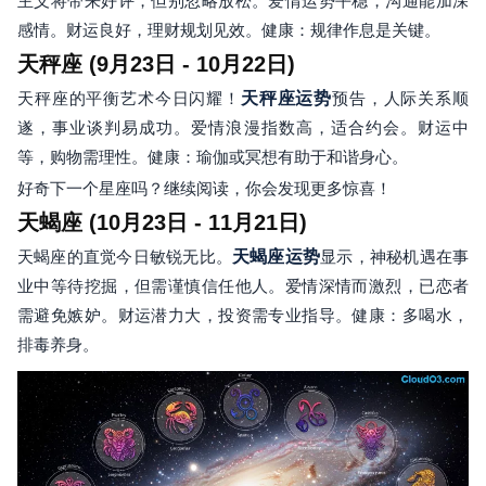
主义将带来好评，但别忽略放松。爱情运势平稳，沟通能加深
感情。财运良好，理财规划见效。健康：规律作息是关键。
天秤座 (9月23日 - 10月22日)
天秤座的平衡艺术今日闪耀！
天秤座运势
预告，人际关系顺
遂，事业谈判易成功。爱情浪漫指数高，适合约会。财运中
等，购物需理性。健康：瑜伽或冥想有助于和谐身心。
好奇下一个星座吗？继续阅读，你会发现更多惊喜！
天蝎座 (10月23日 - 11月21日)
天蝎座的直觉今日敏锐无比。
天蝎座运势
显示，神秘机遇在事
业中等待挖掘，但需谨慎信任他人。爱情深情而激烈，已恋者
需避免嫉妒。财运潜力大，投资需专业指导。健康：多喝水，
排毒养身。