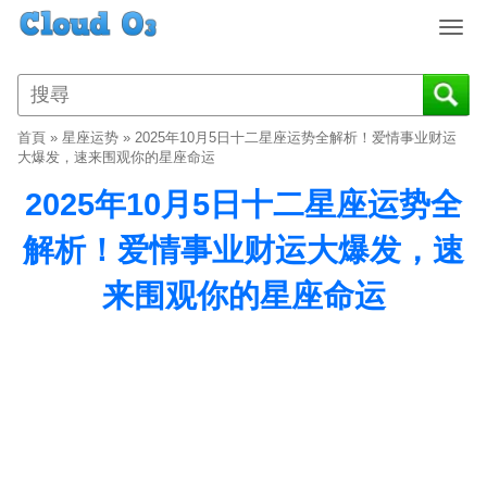
T
o
g
g
l
首頁
»
星座运势
»
2025年10月5日十二星座运势全解析！爱情事业财运
e
大爆发，速来围观你的星座命运
n
2025年10月5日十二星座运势全
a
v
解析！爱情事业财运大爆发，速
i
g
来围观你的星座命运
a
t
i
o
n