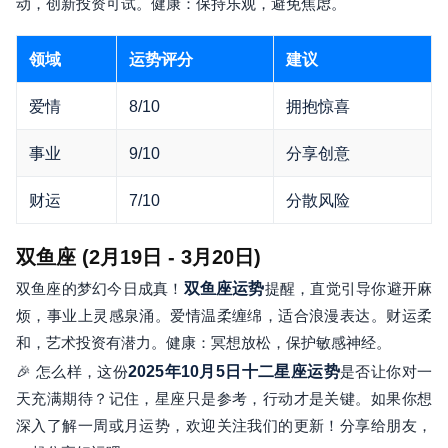
动，创新投资可试。健康：保持乐观，避免焦虑。
领域
运势评分
建议
爱情
8/10
拥抱惊喜
事业
9/10
分享创意
财运
7/10
分散风险
双鱼座 (2月19日 - 3月20日)
双鱼座的梦幻今日成真！
双鱼座运势
提醒，直觉引导你避开麻
烦，事业上灵感泉涌。爱情温柔缠绵，适合浪漫表达。财运柔
和，艺术投资有潜力。健康：冥想放松，保护敏感神经。
🎉 怎么样，这份
2025年10月5日十二星座运势
是否让你对一
天充满期待？记住，星座只是参考，行动才是关键。如果你想
深入了解一周或月运势，欢迎关注我们的更新！分享给朋友，