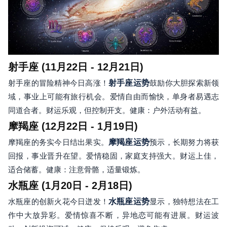
射手座 (11月22日 - 12月21日)
射手座的冒险精神今日高涨！
射手座运势
鼓励你大胆探索新领
域，事业上可能有旅行机会。爱情自由而愉快，单身者易遇志
同道合者。财运乐观，但控制开支。健康：户外活动有益。
摩羯座 (12月22日 - 1月19日)
摩羯座的务实今日结出果实。
摩羯座运势
预示，长期努力将获
回报，事业晋升在望。爱情稳固，家庭支持强大。财运上佳，
适合储蓄。健康：注意骨骼，适量锻炼。
水瓶座 (1月20日 - 2月18日)
水瓶座的创新火花今日迸发！
水瓶座运势
显示，独特想法在工
作中大放异彩。爱情惊喜不断，异地恋可能有进展。财运波