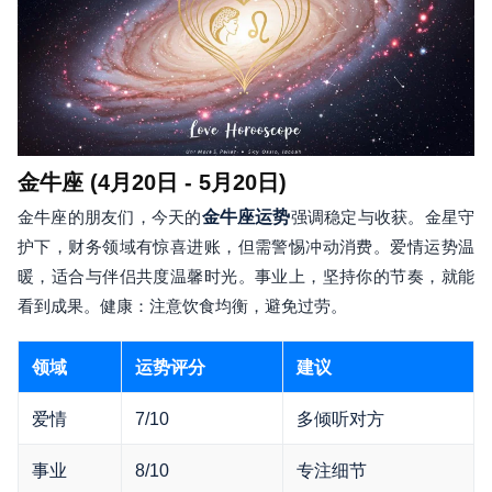
金牛座 (4月20日 - 5月20日)
金牛座的朋友们，今天的
金牛座运势
强调稳定与收获。金星守
护下，财务领域有惊喜进账，但需警惕冲动消费。爱情运势温
暖，适合与伴侣共度温馨时光。事业上，坚持你的节奏，就能
看到成果。健康：注意饮食均衡，避免过劳。
领域
运势评分
建议
爱情
7/10
多倾听对方
事业
8/10
专注细节