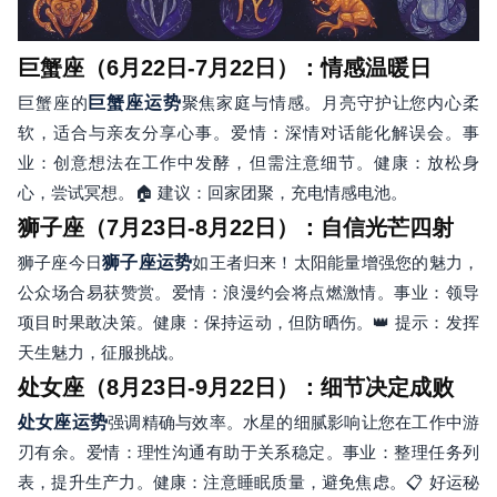
巨蟹座（6月22日-7月22日）：情感温暖日
巨蟹座的
巨蟹座运势
聚焦家庭与情感。月亮守护让您内心柔
软，适合与亲友分享心事。爱情：深情对话能化解误会。事
业：创意想法在工作中发酵，但需注意细节。健康：放松身
心，尝试冥想。🏠 建议：回家团聚，充电情感电池。
狮子座（7月23日-8月22日）：自信光芒四射
狮子座今日
狮子座运势
如王者归来！太阳能量增强您的魅力，
公众场合易获赞赏。爱情：浪漫约会将点燃激情。事业：领导
项目时果敢决策。健康：保持运动，但防晒伤。👑 提示：发挥
天生魅力，征服挑战。
处女座（8月23日-9月22日）：细节决定成败
处女座运势
强调精确与效率。水星的细腻影响让您在工作中游
刃有余。爱情：理性沟通有助于关系稳定。事业：整理任务列
表，提升生产力。健康：注意睡眠质量，避免焦虑。📋 好运秘