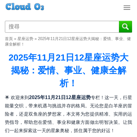
T
o
g
g
l
首頁
»
星座运势
»
2025年11月21日12星座运势大揭秘：爱情、事业、健
e
康全解析！
n
2025年11月21日12星座运势大
a
v
揭秘：爱情、事业、健康全解
i
g
析！
a
t
i
🌟 欢迎来到
2025年11月21日12星座运势
专栏！这一天，行星
o
能量交织，带来机遇与挑战并存的格局。无论您是白羊座的冒
n
险者，还是双鱼座的梦想家，本文将为您提供精准、实用的运
势指导，帮助您在爱情、事业和健康方面做出明智决策。让我
们一起来探索这一天的星象奥秘，抓住属于您的好运！