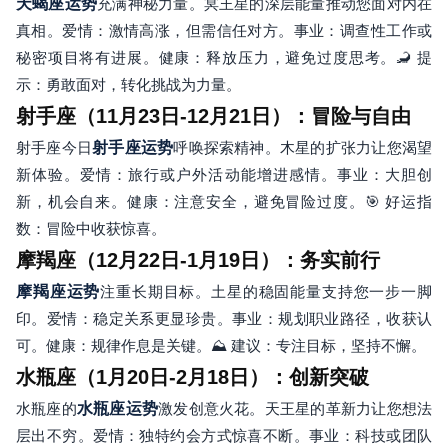
天蝎座运势
充满神秘力量。冥王星的深层能量推动您面对内在
真相。爱情：激情高涨，但需信任对方。事业：调查性工作或
秘密项目将有进展。健康：释放压力，避免过度思考。🦂 提
示：勇敢面对，转化挑战为力量。
射手座（11月23日-12月21日）：冒险与自由
射手座今日
射手座运势
呼唤探索精神。木星的扩张力让您渴望
新体验。爱情：旅行或户外活动能增进感情。事业：大胆创
新，机会自来。健康：注意安全，避免冒险过度。🎯 好运指
数：冒险中收获惊喜。
摩羯座（12月22日-1月19日）：务实前行
摩羯座运势
注重长期目标。土星的稳固能量支持您一步一脚
印。爱情：稳定关系更显珍贵。事业：规划职业路径，收获认
可。健康：规律作息是关键。⛰️ 建议：专注目标，坚持不懈。
水瓶座（1月20日-2月18日）：创新突破
水瓶座的
水瓶座运势
激发创意火花。天王星的革新力让您想法
层出不穷。爱情：独特约会方式惊喜不断。事业：科技或团队