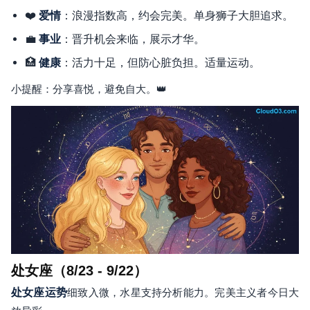
❤️
：浪漫指数高，约会完美。单身狮子大胆追求。
爱情
💼
：晋升机会来临，展示才华。
事业
🏥
：活力十足，但防心脏负担。适量运动。
健康
小提醒：分享喜悦，避免自大。👑
处女座（8/23 - 9/22）
处女座运势
细致入微，水星支持分析能力。完美主义者今日大