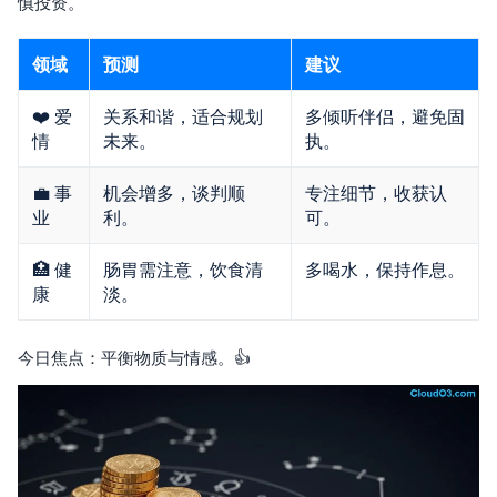
慎投资。
领域
预测
建议
❤️ 爱
关系和谐，适合规划
多倾听伴侣，避免固
情
未来。
执。
💼 事
机会增多，谈判顺
专注细节，收获认
业
利。
可。
🏥 健
肠胃需注意，饮食清
多喝水，保持作息。
康
淡。
今日焦点：平衡物质与情感。👍