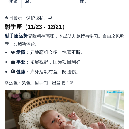
健康
聚。
面。
今日警示：保护隐私。🦂
射手座（11/23 - 12/21）
射手座运势
冒险精神高涨，木星助力旅行与学习。自由之风吹
来，拥抱新体验。
❤️
：异地恋机会多，惊喜不断。
爱情
💼
：拓展视野，国际项目利好。
事业
🏥
：户外活动有益，防扭伤。
健康
幸运色：紫色。射手们，出发吧！🏹