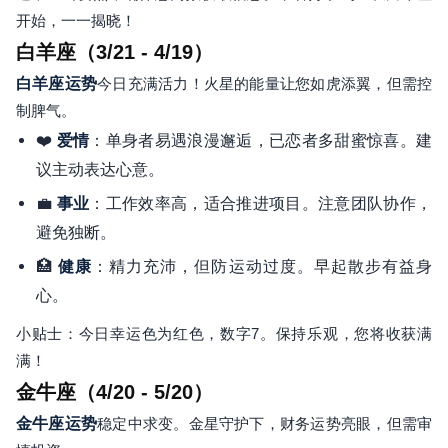
开始，一一揭晓！
白羊座（3/21 - 4/19）
白羊座运势
今日充满活力！火星的能量让您如虎添翼，但需控
制脾气。
❤️
：单身者易遇浪漫邂逅，已恋者多甜蜜惊喜。建
爱情
议主动表达心意。
💼
：工作效率高，适合推进项目。注意团队协作，
事业
避免独断。
🏥
：精力充沛，但防运动过度。早起散步有益身
健康
心。
小贴士：今日幸运色为红色，数字7。保持乐观，您将收获满
满！
金牛座（4/20 - 5/20）
金牛座运势
稳定中求变。金星守护下，财务运势亮眼，但需审