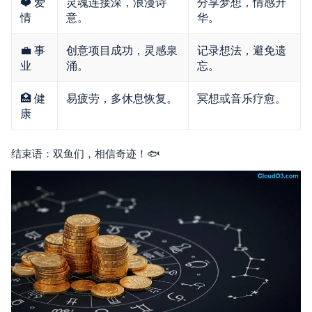
❤️ 爱
灵魂连接深，浪漫诗
分享梦想，情感升
情
意。
华。
💼 事
创意项目成功，灵感泉
记录想法，避免遗
业
涌。
忘。
🏥 健
易疲劳，多休息恢复。
冥想或音乐疗愈。
康
结束语：双鱼们，相信奇迹！🐟