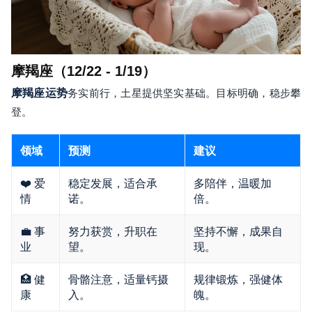
摩羯座（12/22 - 1/19）
摩羯座运势
务实前行，土星提供坚实基础。目标明确，稳步攀
登。
领域
预测
建议
❤️ 爱
稳定发展，适合承
多陪伴，温暖加
情
诺。
倍。
💼 事
努力获赏，升职在
坚持不懈，成果自
业
望。
现。
🏥 健
骨骼注意，适量钙摄
规律锻炼，强健体
康
入。
魄。