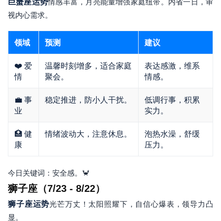
巨蟹座运势
情感丰富，月亮能量增强家庭纽带。内省一日，审
视内心需求。
领域
预测
建议
❤️ 爱
温馨时刻增多，适合家庭
表达感激，维系
情
聚会。
情感。
💼 事
稳定推进，防小人干扰。
低调行事，积累
业
实力。
🏥 健
情绪波动大，注意休息。
泡热水澡，舒缓
康
压力。
今日关键词：安全感。🦀
狮子座（7/23 - 8/22）
狮子座运势
光芒万丈！太阳照耀下，自信心爆表，领导力凸
显。