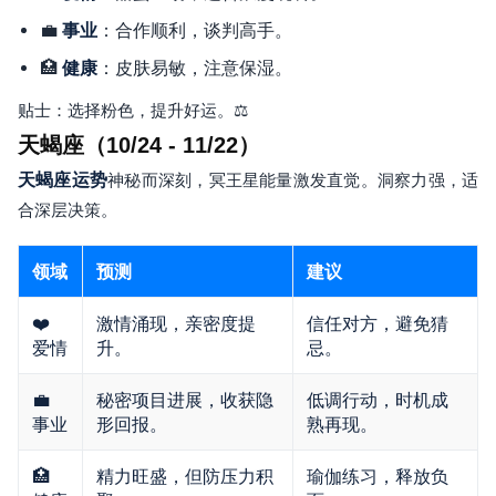
💼
：合作顺利，谈判高手。
事业
🏥
：皮肤易敏，注意保湿。
健康
贴士：选择粉色，提升好运。⚖️
天蝎座（10/24 - 11/22）
天蝎座运势
神秘而深刻，冥王星能量激发直觉。洞察力强，适
合深层决策。
领域
预测
建议
❤️
激情涌现，亲密度提
信任对方，避免猜
爱情
升。
忌。
💼
秘密项目进展，收获隐
低调行动，时机成
事业
形回报。
熟再现。
🏥
精力旺盛，但防压力积
瑜伽练习，释放负