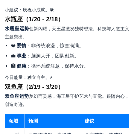
小建议：庆祝小成就。🛠️
水瓶座（1/20 - 2/18）
水瓶座运势
创新闪耀，天王星激发独特想法。科技与人道主义
主题突出。
❤️
：非传统浪漫，惊喜满满。
爱情
💼
：脑洞大开，团队创新。
事业
🏥
：循环系统注意，保持水分。
健康
今日能量：独立自主。⚡
双鱼座（2/19 - 3/20）
双鱼座运势
梦幻而灵感，海王星守护艺术与直觉。跟随内心，
创造奇迹。
领域
预测
建议