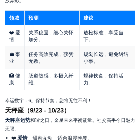
放异彩。
领域
预测
建议
❤️ 爱
关系稳固，细心关怀
放松标准，享受当
情
加分。
下。
💼 事
任务高效完成，获赞
规划长远，避免纠结
业
无数。
小事。
🏥 健
肠道敏感，多摄入纤
规律饮食，保持活
康
维。
力。
幸运数字：6。保持节奏，您将无往不利！
天秤座（9/23 - 10/23）
天秤座运势
和谐之日，金星带来平衡能量。社交高手今日魅力
无限。
❤️
：甜蜜互动，适合浪漫晚餐。
爱情