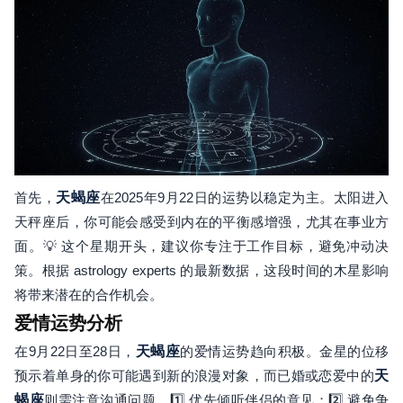
首先，
天蝎座
在2025年9月22日的运势以稳定为主。太阳进入
天秤座后，你可能会感受到内在的平衡感增强，尤其在事业方
面。💡 这个星期开头，建议你专注于工作目标，避免冲动决
策。根据 astrology experts 的最新数据，这段时间的木星影响
将带来潜在的合作机会。
爱情运势分析
在9月22日至28日，
天蝎座
的爱情运势趋向积极。金星的位移
预示着单身的你可能遇到新的浪漫对象，而已婚或恋爱中的
天
蝎座
则需注意沟通问题。1️⃣ 优先倾听伴侣的意见；2️⃣ 避免争