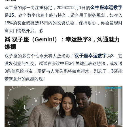
金牛座的你一向注重稳定，2026年12月1日的
金牛座幸运数字
是
15
。这个数字代表丰盛与持久，适合用于财务规划，如存入
15%的奖金或挑选15日内的投资机会。保持耐心，你会发现财
富大门悄然开启。💰
👯 双子座（Gemini）：幸运数字3，沟通魅力
爆棚
双子座的多变个性今天将大放光彩！
双子座幸运数字
为
3
，它
激发创意与社交。试试在会议中用3个关键点表达想法，或发送
3条信息给老友，爱情与人际关系将如鱼得水。别忘了，
3
还能
带来意外的灵感闪现！