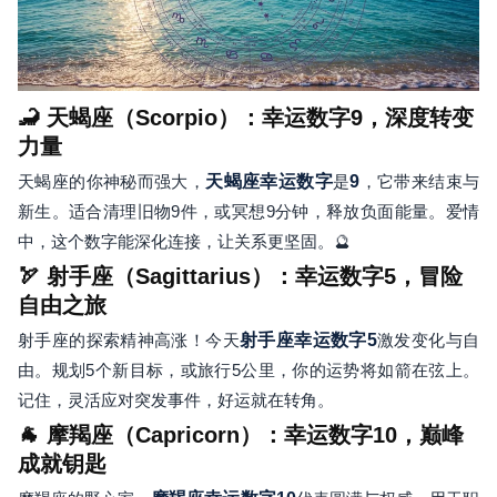
🦂 天蝎座（Scorpio）：幸运数字9，深度转变
力量
天蝎座的你神秘而强大，
天蝎座幸运数字
是
9
，它带来结束与
新生。适合清理旧物9件，或冥想9分钟，释放负面能量。爱情
中，这个数字能深化连接，让关系更坚固。🔮
🏹 射手座（Sagittarius）：幸运数字5，冒险
自由之旅
射手座的探索精神高涨！今天
射手座幸运数字
5
激发变化与自
由。规划5个新目标，或旅行5公里，你的运势将如箭在弦上。
记住，灵活应对突发事件，好运就在转角。
🐐 摩羯座（Capricorn）：幸运数字10，巅峰
成就钥匙