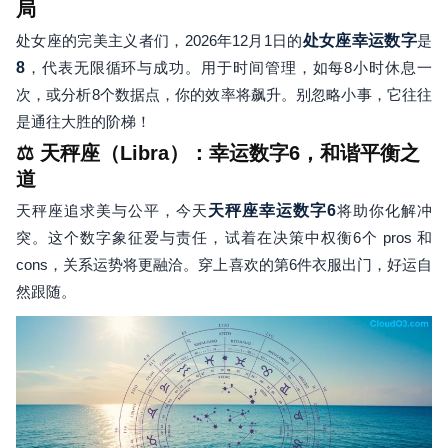
局
处女座的完美主义者们，2026年12月1日的
处女座幸运数字
是
8
，代表无限循环与成功。用于时间管理，如每8小时休息一
次，或分析8个数据点，你的效率将飙升。别忽略小事，它往往
是通往大胜的阶梯！
⚖️ 天秤座（Libra）：幸运数字6，和谐平衡之
道
天秤座追求美与公平，今天
天秤座幸运数字
6
将助你化解冲
突。这个数字象征爱与责任，试着在决策中权衡6个 pros 和
cons，关系运势将更融洽。穿上喜欢的第6件衣服出门，好运自
然跟随。