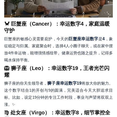
🦀 巨蟹座（Cancer）：幸运数字4，家庭温暖
守护
巨蟹座的敏感心灵需要庇护，今天的
巨蟹座幸运数字
是
4
，象
征稳定与归属。家庭聚会时，选择4人小圈子聊天，或在家中摆
放4件幸运物，能增强情感纽带。健康运势也随之提升，记得多
喝水保持平衡。
🦁 狮子座（Leo）：幸运数字19，王者光芒闪
耀
狮子座的你天生领导者，
狮子座幸运数字
19
将放大你的魅力。
这个数字结合1的开创与9的圆满，完美适合今天大胆追求目
标。比如，设定19分钟的专注工作时段，事业与声望将双双上
涨。✨
♍ 处女座（Virgo）：幸运数字8，细节掌控全