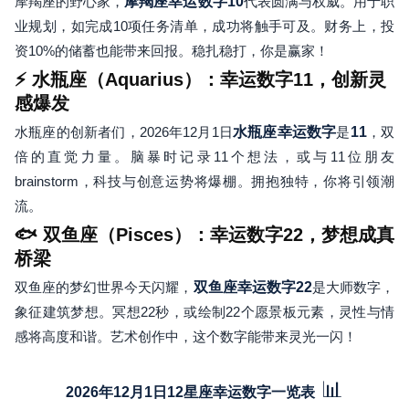
摩羯座的野心家，
摩羯座幸运数字
10
代表圆满与权威。用于职
业规划，如完成10项任务清单，成功将触手可及。财务上，投
资10%的储蓄也能带来回报。稳扎稳打，你是赢家！
⚡ 水瓶座（Aquarius）：幸运数字11，创新灵
感爆发
水瓶座的创新者们，2026年12月1日
水瓶座幸运数字
是
11
，双
倍的直觉力量。脑暴时记录11个想法，或与11位朋友
brainstorm，科技与创意运势将爆棚。拥抱独特，你将引领潮
流。
🐟 双鱼座（Pisces）：幸运数字22，梦想成真
桥梁
双鱼座的梦幻世界今天闪耀，
双鱼座幸运数字
22
是大师数字，
象征建筑梦想。冥想22秒，或绘制22个愿景板元素，灵性与情
感将高度和谐。艺术创作中，这个数字能带来灵光一闪！
📊
2026年12月1日12星座幸运数字一览表