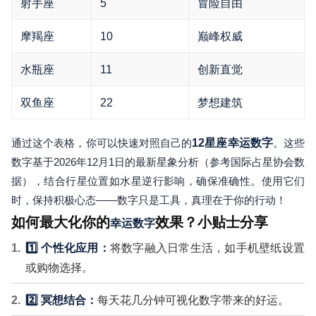
射手座
5
冒险自由
摩羯座
10
巅峰权威
水瓶座
11
创新直觉
双鱼座
22
梦想建筑
通过这个表格，你可以快速对照自己的
12星座幸运数字
。这些
数字基于2026年12月1日的最新星象分析（参考国际占星协会数
据），结合行星位置如水星逆行影响，确保准确性。使用它们
时，保持积极心态——数字只是工具，真理在于你的行动！
如何最大化你的
效果？小贴士分享
幸运数字
1️⃣ 个性化应用：
将数字融入日常生活，如手机壁纸设置
或购物选择。
2️⃣ 冥想结合：
每天花几分钟可视化数字带来的好运。