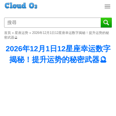
T
o
g
g
l
首頁
»
星座运势
»
2026年12月1日12星座幸运数字揭秘！提升运势的秘
e
密武器🔮
n
2026年12月1日12星座幸运数字
a
v
揭秘！提升运势的秘密武器🔮
i
g
a
t
i
o
n