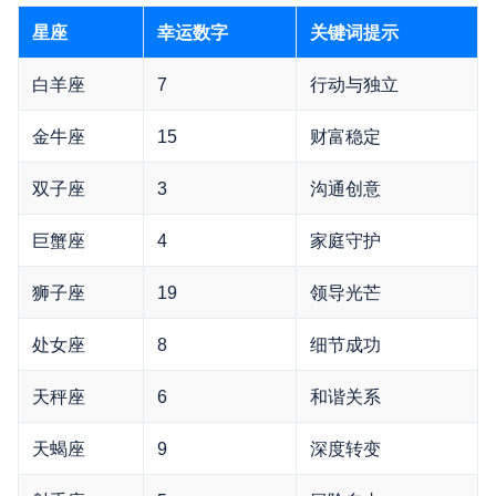
星座
幸运数字
关键词提示
白羊座
7
行动与独立
金牛座
15
财富稳定
双子座
3
沟通创意
巨蟹座
4
家庭守护
狮子座
19
领导光芒
处女座
8
细节成功
天秤座
6
和谐关系
天蝎座
9
深度转变