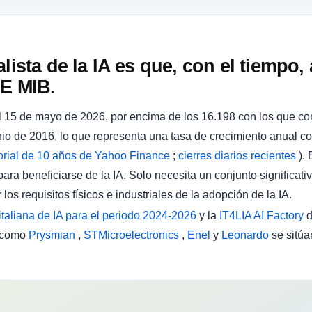
alista de la IA es que, con el tiempo
SE MIB.
l 15 de mayo de 2026, por encima de los 16.198 con los que c
nio de 2016, lo que representa una tasa de crecimiento anual
torial de 10 años de Yahoo Finance
;
cierres diarios recientes
). 
ra beneficiarse de la IA. Solo necesita un conjunto significat
los requisitos físicos e industriales de la adopción de la IA.
 italiana de IA para el periodo 2024-2026
y la
IT4LIA AI Factory
d
s como
Prysmian
,
STMicroelectronics
,
Enel
y
Leonardo
se sitúa