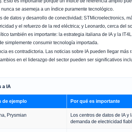
). Esto es importante porque un índice de referencia amplio pu
 si nunca se asemeja a un índice puramente tecnológico.
s de datos y desarrollo de conectividad; STMicroelectronics, m
tricidad y el refuerzo de la red eléctrica; y Leonardo, cerca del 
ítico también es importante: la estrategia italiana de IA y la IT4
de simplemente consumir tecnología importada.
ncia es contradictoria. Las noticias sobre IA pueden llegar más 
 cambios en el liderazgo del sector pueden ser significativos i
 a IA
 de ejemplo
Por qué es importante
rna, Prysmian
Los centros de datos de IA y l
demanda de electricidad fiabl