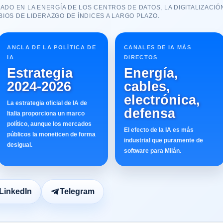
ADO EN LA ENERGÍA DE LOS CENTROS DE DATOS, LA DIGITALIZACIÓN
IOS DE LIDERAZGO DE ÍNDICES A LARGO PLAZO.
ANCLA DE LA POLÍTICA DE
CANALES DE IA MÁS
IA
DIRECTOS
Estrategia
Energía,
2024-2026
cables,
electrónica,
La estrategia oficial de IA de
defensa
Italia proporciona un marco
político, aunque los mercados
El efecto de la IA es más
públicos la moneticen de forma
industrial que puramente de
desigual.
software para Milán.
LinkedIn
Telegram