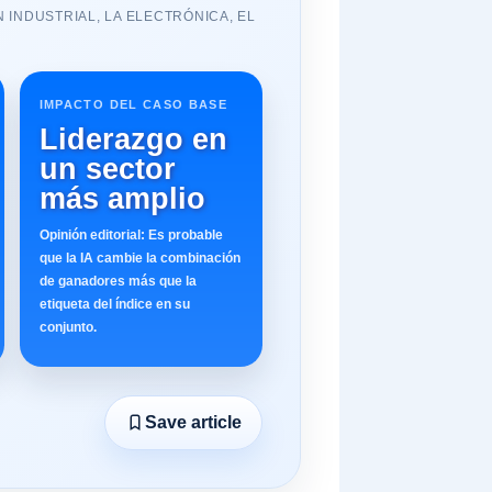
 INDUSTRIAL, LA ELECTRÓNICA, EL
IMPACTO DEL CASO BASE
Liderazgo en
un sector
más amplio
Opinión editorial: Es probable
que la IA cambie la combinación
de ganadores más que la
etiqueta del índice en su
conjunto.
Save article