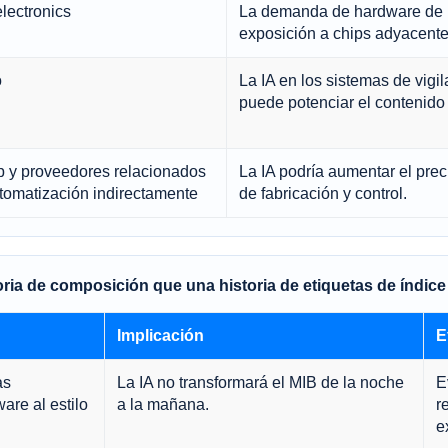
lectronics
La demanda de hardware de I
exposición a chips adyacentes 
o
La IA en los sistemas de vigil
puede potenciar el contenido 
p y proveedores relacionados
La IA podría aumentar el prec
tomatización indirectamente
de fabricación y control.
oria de composición que una historia de etiquetas de índice
Implicación
E
as
La IA no transformará el MIB de la noche
E
are al estilo
a la mañana.
r
e