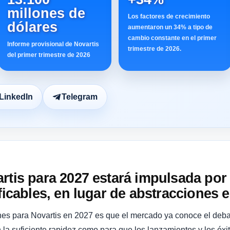
millones de
Los factores de crecimiento
dólares
aumentaron un 34% a tipo de
cambio constante en el primer
Informe provisional de Novartis
trimestre de 2026.
del primer trimestre de 2026
LinkedIn
Telegram
artis para 2027 estará impulsada po
ficables, en lugar de abstracciones e
nes para Novartis en 2027 es que el mercado ya conoce el deba
 la suficiente rapidez como para que los lanzamientos y los éxi