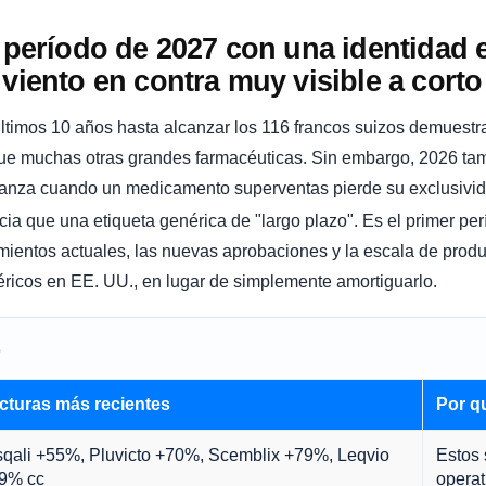
l período de 2027 con una identidad 
 viento en contra muy visible a corto
últimos 10 años hasta alcanzar los 116 francos suizos demuest
que muchas otras grandes farmacéuticas. Sin embargo, 2026 ta
anza cuando un medicamento superventas pierde su exclusivid
a que una etiqueta genérica de "largo plazo". Es el primer per
amientos actuales, las nuevas aprobaciones y la escala de prod
éricos en EE. UU., en lugar de simplemente amortiguarlo.
o
cturas más recientes
Por q
sqali +55%, Pluvicto +70%, Scemblix +79%, Leqvio
Estos 
9% cc
operat