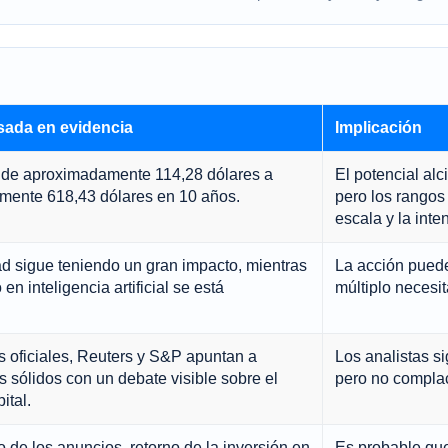
sada en evidencia
Implicación
de aproximadamente 114,28 dólares a
El potencial alci
ente 618,43 dólares en 10 años.
pero los rangos 
escala y la inte
ad sigue teniendo un gran impacto, mientras
La acción puede
en inteligencia artificial se está
múltiplo necesi
s oficiales, Reuters y S&P apuntan a
Los analistas s
 sólidos con un debate visible sobre el
pero no complac
ital.
 de los anuncios, retorno de la inversión en
Es probable que