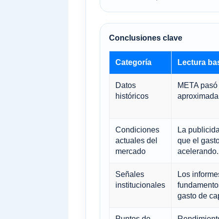
Conclusiones clave
Categoría
Lectura ba
Datos
META pasó 
históricos
aproximadam
Condiciones
La publicid
actuales del
que el gasto 
mercado
acelerando.
Señales
Los informe
institucionales
fundamentos
gasto de cap
Puntos de
Rendimiento