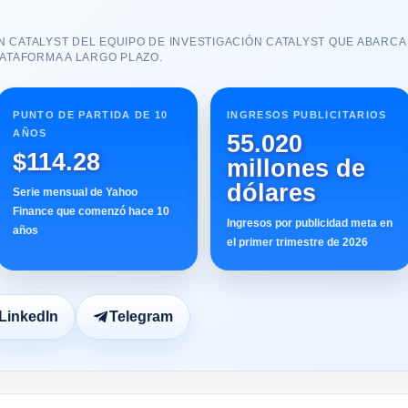
 CATALYST DEL EQUIPO DE INVESTIGACIÓN CATALYST QUE ABARCA 
LATAFORMA A LARGO PLAZO.
PUNTO DE PARTIDA DE 10
INGRESOS PUBLICITARIOS
AÑOS
55.020
$114.28
millones de
dólares
Serie mensual de Yahoo
Finance que comenzó hace 10
Ingresos por publicidad meta en
años
el primer trimestre de 2026
LinkedIn
Telegram