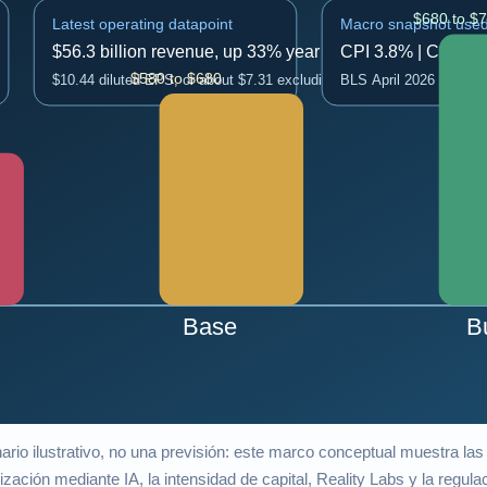
rio ilustrativo, no una previsión: este marco conceptual muestra la
ización mediante IA, la intensidad de capital, Reality Labs y la regula