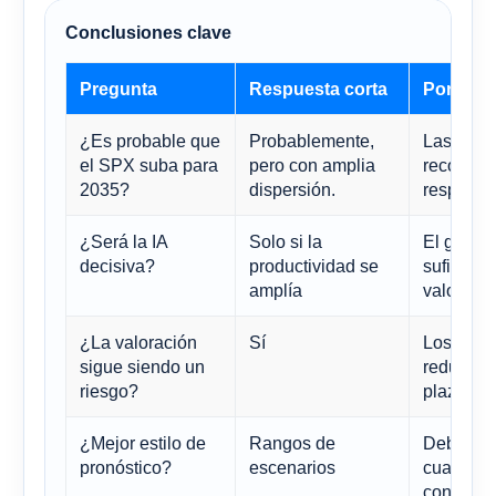
Conclusiones clave
Pregunta
Respuesta corta
Por qué 
¿Es probable que
Probablemente,
Las ganan
el SPX suba para
pero con amplia
recompra
2035?
dispersión.
respaldan
¿Será la IA
Solo si la
El gasto 
decisiva?
productividad se
suficient
amplía
valoraci
¿La valoración
Sí
Los múlti
sigue siendo un
reducir l
riesgo?
plazo.
¿Mejor estilo de
Rangos de
Debido a 
pronóstico?
escenarios
cuanto al
concentr