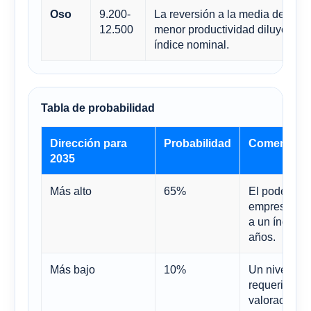
9.200-
La reversión a la media de la va
Oso
12.500
menor productividad diluyen el 
índice nominal.
Tabla de probabilidad
Dirección para
Probabilidad
Comentario
2035
Más alto
65%
El poder de 
empresas es
a un índice 
años.
Más bajo
10%
Un nivel ter
requeriría u
valoracione