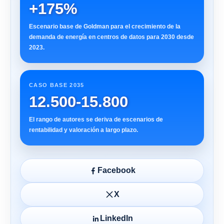
+175%
Escenario base de Goldman para el crecimiento de la
demanda de energía en centros de datos para 2030 desde
2023.
CASO BASE 2035
12.500-15.800
El rango de autores se deriva de escenarios de
rentabilidad y valoración a largo plazo.
Facebook
X
LinkedIn