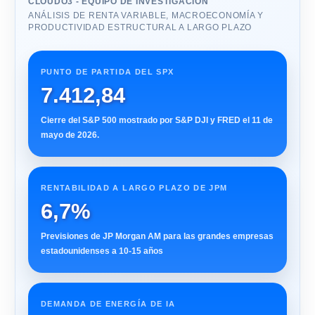
CLOUDO3 - EQUIPO DE INVESTIGACIÓN
ANÁLISIS DE RENTA VARIABLE, MACROECONOMÍA Y
PRODUCTIVIDAD ESTRUCTURAL A LARGO PLAZO
PUNTO DE PARTIDA DEL SPX
7.412,84
Cierre del S&P 500 mostrado por S&P DJI y FRED el 11 de
mayo de 2026.
RENTABILIDAD A LARGO PLAZO DE JPM
6,7%
Previsiones de JP Morgan AM para las grandes empresas
estadounidenses a 10-15 años
DEMANDA DE ENERGÍA DE IA