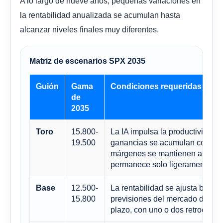
A lo largo de nueve años, pequeñas variaciones en
la rentabilidad anualizada se acumulan hasta
alcanzar niveles finales muy diferentes.
Matriz de escenarios SPX 2035
Guión
Gama
Condiciones requeridas
de
2035
15.800-
La IA impulsa la productividad g
Toro
19.500
ganancias se acumulan con fuer
márgenes se mantienen altos y 
permanece solo ligeramente co
12.500-
La rentabilidad se ajusta bastan
Base
15.800
previsiones del mercado de capi
plazo, con uno o dos retrocesos 