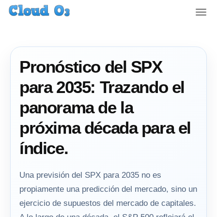
T
o
g
g
l
Pronóstico del SPX
e
n
para 2035: Trazando el
a
v
panorama de la
i
g
próxima década para el
a
t
índice.
i
o
n
Una previsión del SPX para 2035 no es
propiamente una predicción del mercado, sino un
ejercicio de supuestos del mercado de capitales.