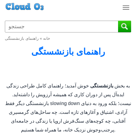
T
o
g
g
l
خانه
»
راهنمای بازنشستگی
e
n
راهنمای بازنشستگی
a
v
i
g
a
به بخش
خوش آمدید؛ راهنمای کامل طراحی زندگی
بازنشستگی
t
ایده‌آل پس از دوران کاری که همیشه آرزویش را داشته‌اید.
i
o
بازنشستگی دیگر فقط slowing down نیست؛ بلکه ورود به دنیای
n
آزادی، اشتیاق و آغازهای تازه است. چه ساحل‌های گرمسیری
آفتابی، چه کوچه‌های سنگ‌فرش اروپا یا زندگی در جامعه‌ای
پرجنب‌وجوش نزدیک خانه، ما همراه شما هستیم.