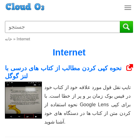
T
o
g
g
l
Internet
»
خانه
e
n
Internet
a
v
نحوه کپی کردن مطالب از کتاب های درسی با
i
لنز گوگل
g
a
تایپ نقل قول مورد علاقه خود از کتاب خود
t
در فیس بوک زمان بر و پر از خطا است. با
i
o
نحوه استفاده از Google Lens برای کپی
n
کردن متن از کتاب ها در دستگاه های خود
آشنا شوید.