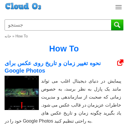
T
o
g
g
l
How To
»
خانه
e
n
How To
a
v
نحوه تغییر زمان و تاریخ روی عکس برای
i
Google Photos
g
a
پیمایش در دنیای دیجیتال اغلب می تواند
t
مانند یک پازل به نظر برسد، به خصوص
i
o
زمانی که صحبت از سازماندهی و مدیریت
n
خاطرات عزیزمان در قالب عکس می شود.
یاد بگیرید چگونه زمان و تاریخ عکس های
خود را در Google Photos به راحتی تنظیم کنید.