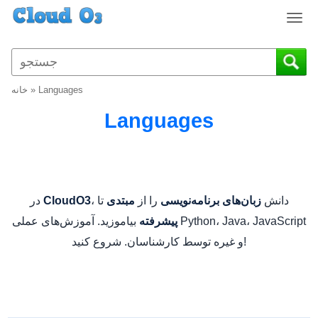
T
o
g
g
l
Languages
»
خانه
e
n
Languages
a
v
i
g
a
، دانش
را از
تا
در
زبان‌های برنامه‌نویسی
مبتدی
CloudO3
t
بیاموزید. آموزش‌های عملی Python، Java، JavaScript
پیشرفته
i
o
و غیره توسط کارشناسان. شروع کنید!
n