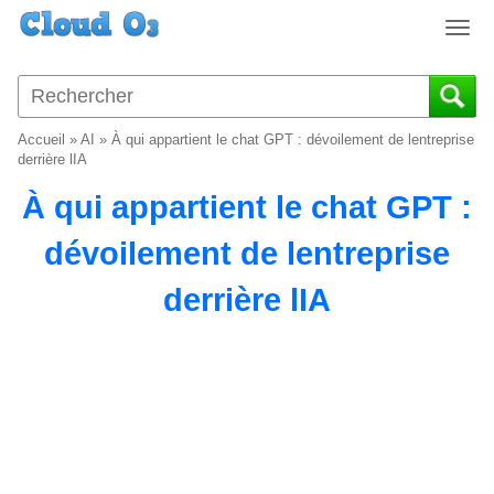
T
o
g
g
l
Accueil
»
AI
»
À qui appartient le chat GPT : dévoilement de lentreprise
e
derrière lIA
n
À qui appartient le chat GPT :
a
v
dévoilement de lentreprise
i
g
derrière lIA
a
t
i
o
n