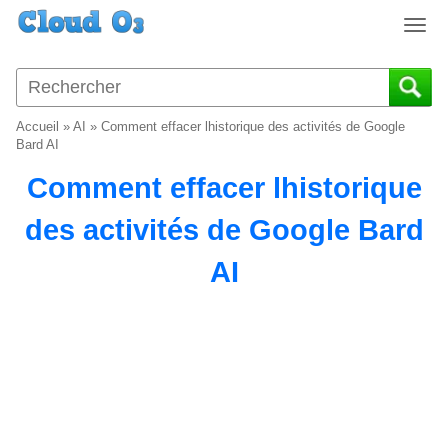
T
o
g
g
l
Accueil
»
AI
»
Comment effacer lhistorique des activités de Google
e
Bard AI
n
Comment effacer lhistorique
a
v
des activités de Google Bard
i
g
AI
a
t
i
o
n